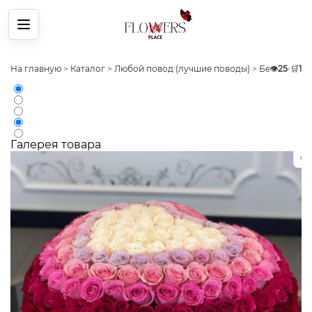
Меню
На главную
>
Каталог
>
Любой повод (лучшие поводы)
>
Без повода
👁️
25
•
🛒
1
Галерея товара