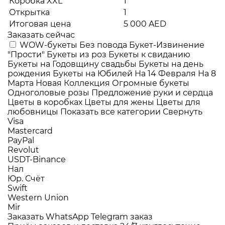
Коробка XXL
1
Открытка
1
Итоговая цена
5 000 AED
Заказать сейчас
WOW-букеты
Без повода
Букет-Извинение
"Прости"
Букеты из роз
Букеты к свиданию
Букеты на Годовщину свадьбы
Букеты на день
рождения
Букеты на Юбилей
На 14 Февраля
На 8
Марта
Новая Коллекция
Огромные букеты
Одноголовые розы
Предложение руки и сердца
Цветы в коробках
Цветы для жены
Цветы для
любовницы
Показать все категории
Свернуть
Visa
Mastercard
PayPal
Revolut
USDT-Binance
Нал
Юр. Счёт
Swift
Western Union
Mir
Заказать WhatsApp
Telegram заказ