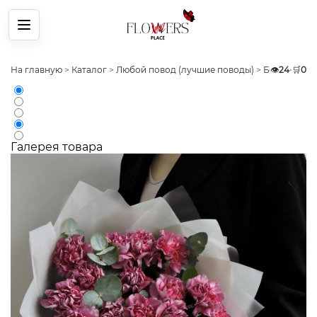
Меню
На главную
>
Каталог
>
Любой повод (лучшие поводы)
>
Без повода
👁️
24
•
🛒
0
Галерея товара