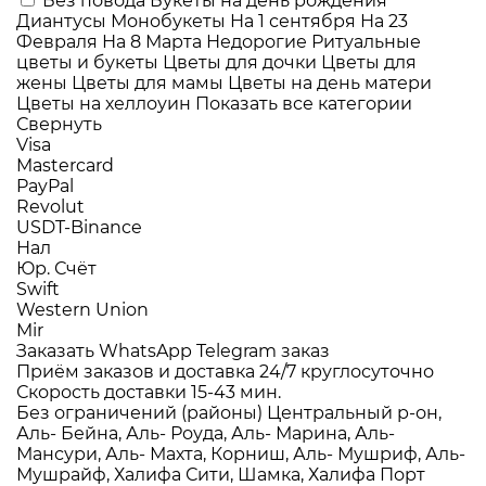
Без повода
Букеты на день рождения
Диантусы
Монобукеты
На 1 сентября
На 23
Февраля
На 8 Марта
Недорогие
Ритуальные
цветы и букеты
Цветы для дочки
Цветы для
жены
Цветы для мамы
Цветы на день матери
Цветы на хеллоуин
Показать все категории
Свернуть
Visa
Mastercard
PayPal
Revolut
USDT-Binance
Нал
Юр. Счёт
Swift
Western Union
Mir
Заказать WhatsApp
Telegram заказ
Приём заказов и доставка
24/7
круглосуточно
Скорость доставки
15-43 мин.
Без ограничений (районы)
Центральный р-он,
Аль- Бейна, Аль- Роуда, Аль- Марина, Аль-
Мансури, Аль- Махта, Корниш, Аль- Мушриф, Аль-
Мушрайф, Халифа Сити, Шамка, Халифа Порт