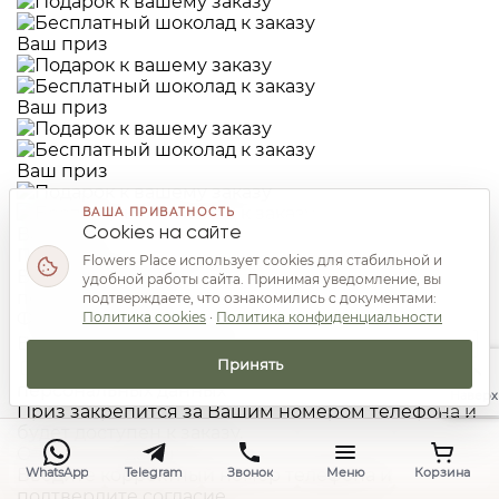
Ваш приз
Ваш приз
Ваш приз
ВАША ПРИВАТНОСТЬ
Ваш приз
Cookies на сайте
Подарок к вашему заказу
Flowers Place использует cookies для стабильной и
Введите Ваш номер телефона и откройте
удобной работы сайта. Принимая уведомление, вы
подарок к заказу.
подтверждаете, что ознакомились с документами:
Форма открытия подарка
Политика cookies
·
Политика конфиденциальности
Ваш номер телефона
Принять
Я соглашаюсь с
политикой обработки
персональных данных
Наверх
Приз закрепится за Вашим номером телефона и
будет доступен к заказу.
Открыть подарок
WhatsApp
Telegram
Звонок
Меню
Корзина
Введите корректный номер телефона и
подтвердите согласие.