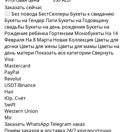
Итоговая цена
930 AED
Заказать сейчас
Без повода
БестСеллеры
Букеты к свиданию
Букеты на Гендер Пати
Букеты на Годовщину
свадьбы
Букеты на день рождения
Букеты на
Рождение ребёнка
Гортензии
Монобукеты
На 14
Февраля
На 8 Марта
Новая Коллекция
Цветы для
дочки
Цветы для жены
Цветы для мамы
Цветы на
день матери
Показать все категории
Свернуть
Visa
Mastercard
PayPal
Revolut
USDT-Binance
Нал
Юр. Счёт
Swift
Western Union
Mir
Заказать WhatsApp
Telegram заказ
Приём заказов и доставка
24/7
круглосуточно