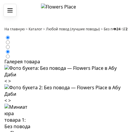
Меню
На главную
>
Каталог
>
Любой повод (лучшие поводы)
>
Без повода
👁️
24
•
🛒
>
2
Бу
Галерея товара
<
>
<
>