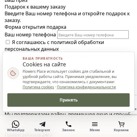
Ваш приз
Подарок к вашему заказу
Введите Ваш номер телефона и откройте подарок к
заказу.
Форма открытия подарка
Ваш номер телефона
Я соглашаюсь с
политикой обработки
персональных данных
Приз закрепится за Вашим номером телефона и
ВАША ПРИВАТНОСТЬ
будет доступен к заказу.
Cookies на сайте
Открыть подарок
Flowers Place использует cookies для стабильной и
Введите корректный номер телефона и подтвердите
удобной работы сайта. Принимая уведомление, вы
подтверждаете, что ознакомились с документами:
согласие.
Политика cookies
·
Политика конфиденциальности
Принять
Доставка и оплата
Наверх
Мы подтверждаем район, временное окно и способ
оплаты до передачи букета в сборку.
Все условия доставки
WhatsApp
Telegram
Звонок
Меню
Корзина
Приём заказов
24/7