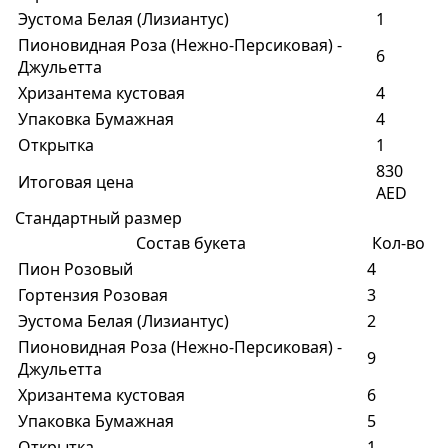
Эустома Белая (Лизиантус)
1
Пионовидная Роза (Нежно-Персиковая) -
6
Джульетта
Хризантема кустовая
4
Упаковка Бумажная
4
Открытка
1
830
Итоговая цена
AED
Стандартный размер
Состав букета
Кол-во
Пион Розовый
4
Гортензия Розовая
3
Эустома Белая (Лизиантус)
2
Пионовидная Роза (Нежно-Персиковая) -
9
Джульетта
Хризантема кустовая
6
Упаковка Бумажная
5
Открытка
1