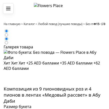
Меню
На главную
>
Каталог
>
Любой повод (лучшие поводы)
>
Без повода
👁️
15
•
🛒
>
0
Ко
Галерея товара
Хит
Хит
Хит
+25 AED баллами
+35 AED баллами
+62
AED баллами
Композиция из 9 пионовидных роз и 4
пионов в лентах «Медовый рассвет» в Абу
Даби
Размер букета