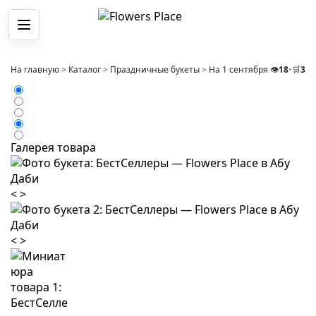
Меню
На главную
>
Каталог
>
Праздничные букеты
>
На 1 сентября
>
👁️
Букет 15
18
•
🛒
3
Галерея товара
<
>
<
>