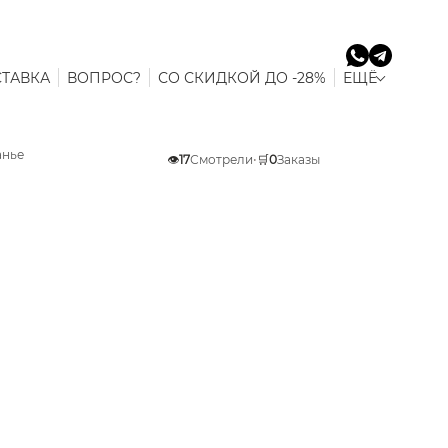
ТАВКА
ВОПРОС?
СО СКИДКОЙ ДО -28%
ЕЩЁ
анье
👁️
17
Смотрели
•
🛒
0
Заказы