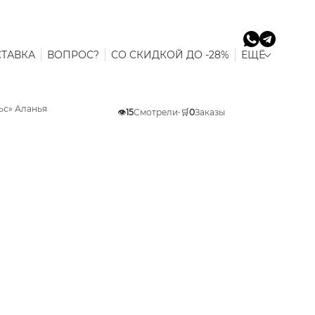
ТАВКА
ВОПРОС?
СО СКИДКОЙ ДО -28%
ЕЩЁ
ьс» Аланья
👁️
15
Смотрели
•
🛒
0
Заказы