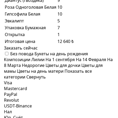
Диантус (Гвоздика)
9
Роза Одноголовая Белая
10
Гипсофила Белая
10
Эвкалипт
5
Упаковка Бумажная
7
Открытка
1
Итоговая цена
12 640 ₺
Заказать сейчас
Без повода
Букеты на день рождения
Композиции
Лилии
На 1 сентября
На 14 Февраля
На
8 Марта
Недорогие
Цветы для дочки
Цветы для
мамы
Цветы на день матери
Показать все
категории
Свернуть
Visa
Mastercard
PayPal
Revolut
USDT-Binance
Нал
Юр. Счёт