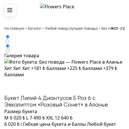
Меню
На главную
>
Каталог
>
Любой повод (лучшие поводы)
>
Без повода
👁️
23
•
🛒
>
2
Бу
Галерея товара
Хит
Хит
Хит
+181 ₺ баллами
+225 ₺ баллами
+379 ₺
баллами
Букет Лилий 4 Диантусов 5 Роз 6 с
Эвкалиптом «Розовый Сонет» в Аланье
Размер букета
M
6 020 ₺
L
7 490 ₺
XXL
12 640 ₺
6 020 ₺
i
Гибкая цена букета и баллы
Любой букет