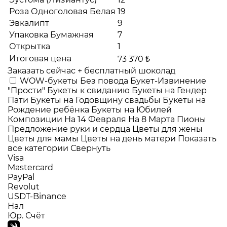
Роза Одноголовая Белая
19
Эвкалипт
9
Упаковка Бумажная
7
Открытка
1
Итоговая цена
73 370 ₺
Заказать сейчас + бесплатный шоколад
WOW-букеты
Без повода
Букет-Извинение
"Прости"
Букеты к свиданию
Букеты на Гендер
Пати
Букеты на Годовщину свадьбы
Букеты на
Рождение ребёнка
Букеты на Юбилей
Композиции
На 14 Февраля
На 8 Марта
Пионы
Предложение руки и сердца
Цветы для жены
Цветы для мамы
Цветы на день матери
Показать
все категории
Свернуть
Visa
Mastercard
PayPal
Revolut
USDT-Binance
Нал
Юр. Счёт