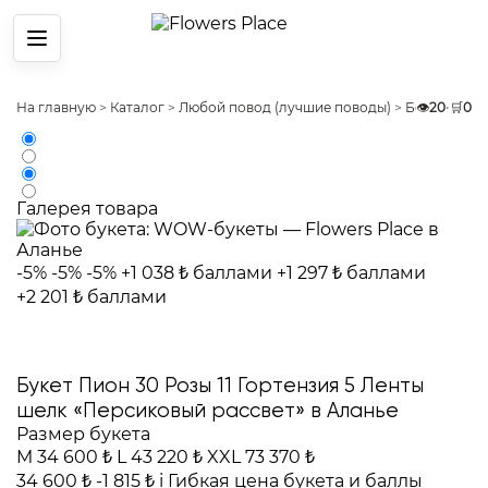
Меню
На главную
>
Каталог
>
Любой повод (лучшие поводы)
>
Без повода
👁️
20
•
🛒
0
Галерея товара
-5%
-5%
-5%
+1 038 ₺ баллами
+1 297 ₺ баллами
+2 201 ₺ баллами
Букет Пион 30 Розы 11 Гортензия 5 Ленты
шелк «Персиковый рассвет» в Аланье
Размер букета
M
34 600 ₺
L
43 220 ₺
XXL
73 370 ₺
34 600 ₺
-1 815 ₺
i
Гибкая цена букета и баллы