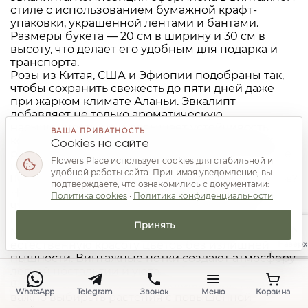
стиле с использованием бумажной крафт-
упаковки, украшенной лентами и бантами.
Размеры букета — 20 см в ширину и 30 см в
высоту, что делает его удобным для подарка и
транспорта.
Розы из Китая, США и Эфиопии подобраны так,
чтобы сохранить свежесть до пяти дней даже
при жарком климате Аланьи. Эвкалипт
добавляет не только ароматическую
насыщенность, но и повышает устойчивость
ВАША ПРИВАТНОСТЬ
композиции к влажности воздуха. Такой выбор
Cookies на сайте
растений гарантирует длительное наслаждение
Flowers Place использует cookies для стабильной и
цветами без лишних хлопот по уходу.
удобной работы сайта. Принимая уведомление, вы
Почему Выбирают Этот Букет Для Особых Моментов?
подтверждаете, что ознакомились с документами:
Нежно-розовый цвет символизирует простоту
Политика cookies
·
Политика конфиденциальности
чувств и элегантность, что особенно ценится
при семейных праздниках или новосельях.
Принять
Минималистичный стиль подчеркивает
естественную красоту цветов без излишней
Наверх
пышности. Винтажные нотки создают атмосферу
легкой ностальгии и уюта.
Флористы отмечают: «В условиях жары Аланьи
WhatsApp
Telegram
Звонок
Меню
Корзина
важно выбирать растения с повышенной