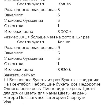
Состав букета
Кол-во
Роза одноголовая розовая
5
Эвкалипт
3
Упаковка бумажная
3
Открытка
1
Итоговая цена
3 000 ₺
Размер XXL = больше, чем на фото в 1,67 раз
Состав букета
Кол-во
Роза одноголовая розовая
9
Эвкалипт
5
Упаковка бумажная
5
Открытка
1
Итоговая цена
3 830 ₺
Заказать сейчас
Без повода
Букеты из роз
Букеты к свиданию
На 1 сентября
Небольшие букеты роз
Недорогие
Одноголовые розы
Пионовидные розы
Цветы
для дочки
Цветы для мамы
Цветы на день
матери
Показать все категории
Свернуть
Visa