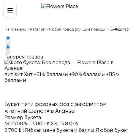
Меню
На главную
>
Каталог
>
Любой повод (лучшие поводы)
>
Без повода
👁️
22
•
🛒
3
Галерея товара
Хит
Хит
Хит
+81 ₺ баллами
+90 ₺ баллами
+115 ₺
баллами
Букет пяти розовых роз с эвкалиптом
«Летний шепот» в Аланье
Размер букета
M
2 700 ₺
L
3 000 ₺
XXL
3 830 ₺
2 700 ₺
i
Гибкая цена букета и баллы
Любой букет