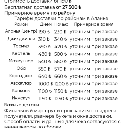
Стоимость доставки
от 190 ₺
Бесплатная доставка
от 27 500 ₺
Примерное время
по району
Тарифы доставки по районам в Аланье
Район
Днём
Ночью
Примерное время
уточним при заказе
Аланья (центр)
190 ₺
230 ₺
уточним при заказе
Джикджилли
310 ₺
340 ₺
уточним при заказе
Тосмур
390 ₺
420 ₺
уточним при заказе
Кестель
480 ₺
500 ₺
уточним при заказе
Махмутлар
540 ₺
560 ₺
уточним при заказе
Оба
550 ₺
570 ₺
уточним при заказе
Каргыджак
640 ₺
660 ₺
уточним при заказе
Авсаллар
1000 ₺
1200 ₺
уточним при заказе
Конкалы
1100 ₺
1150 ₺
уточним при заказе
Инжекум
1150 ₺
1250 ₺
Важные детали
Финальный маршрут и срок зависят от адреса
получателя, размера букета и окна доставки.
Способ оплаты и данные для чека согласуются с
менеджером до сборки.