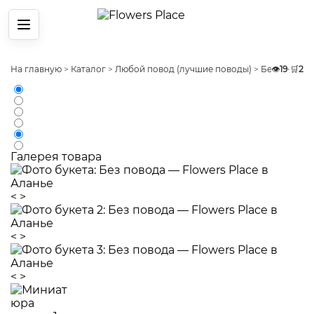
Меню
На главную
>
Каталог
>
Любой повод (лучшие поводы)
>
Без повода
👁️
19
•
🛒
2
Галерея товара
<
>
<
>
<
>