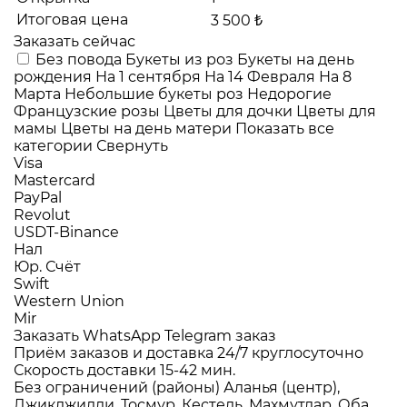
Итоговая цена
3 500 ₺
Заказать сейчас
Без повода
Букеты из роз
Букеты на день
рождения
На 1 сентября
На 14 Февраля
На 8
Марта
Небольшие букеты роз
Недорогие
Французские розы
Цветы для дочки
Цветы для
мамы
Цветы на день матери
Показать все
категории
Свернуть
Visa
Mastercard
PayPal
Revolut
USDT-Binance
Нал
Юр. Счёт
Swift
Western Union
Mir
Заказать WhatsApp
Telegram заказ
Приём заказов и доставка
24/7
круглосуточно
Скорость доставки
15-42 мин.
Без ограничений (районы)
Аланья (центр),
Джикджилли, Тосмур, Кестель, Махмутлар, Оба,