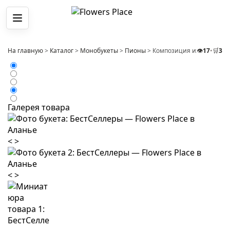
Меню
На главную
>
Каталог
>
Монобукеты
>
Пионы
>
Композиция из 3 пионов 
👁️
17
•
🛒
3
Галерея товара
<
>
<
>