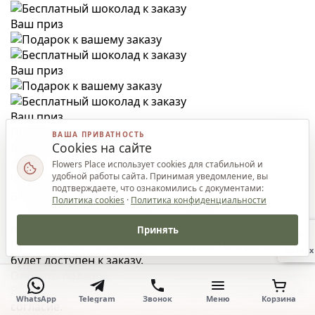
Ваш приз
Ваш приз
Ваш приз
Подарок к вашему заказу
ВАША ПРИВАТНОСТЬ
Cookies на сайте
Введите Ваш номер телефона и откройте подарок к
заказу.
Flowers Place использует cookies для стабильной и
удобной работы сайта. Принимая уведомление, вы
Форма открытия подарка
подтверждаете, что ознакомились с документами:
Ваш номер телефона
Политика cookies
·
Политика конфиденциальности
Я соглашаюсь с
политикой обработки
персональных данных
Принять
Приз закрепится за Вашим номером телефона и
Наверх
будет доступен к заказу.
Открыть подарок
Введите корректный номер телефона и подтвердите
WhatsApp
Telegram
Звонок
Меню
Корзина
согласие.