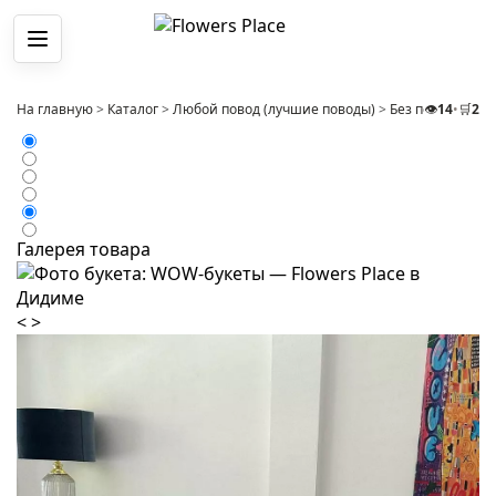
Меню
На главную
>
Каталог
>
Любой повод (лучшие поводы)
>
Без повода
👁️
14
•
🛒
>
2
Бу
Галерея товара
<
>