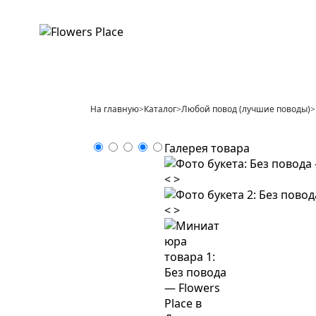
На главную
>
Каталог
>
Любой повод (лучшие поводы)
>
Галерея товара
<
>
<
>