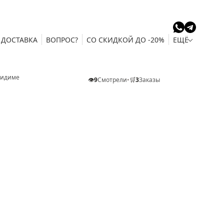
ДОСТАВКА
ВОПРОС?
СО СКИДКОЙ ДО -20%
ЕЩЁ
Дидиме
👁️
9
Смотрели
•
🛒
3
Заказы