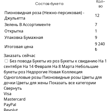
Кол-
Состав букета
во
Пионовидная роза (Нежно-персиковая) -
12
Джульетта
Зелень В Ассортименте
7
Открытка
1
Упаковка Бумажная
9
9 240
Итоговая цена
₺
Заказать сейчас
Без повода
Букеты из роз
Букеты к свиданию
На 1
сентября
На 14 Февраля
На 8 Марта
Небольшие
букеты роз
Недорогие
Новая Коллекция
Одноголовые розы
Пионовидные розы
Цветы для
дочки
Цветы для жены
Показать все категории
Свернуть
Visa
Mastercard
PayPal
Revolut