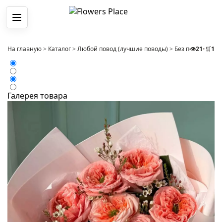
Меню
На главную
>
Каталог
>
Любой повод (лучшие поводы)
>
Без повода
👁️
21
•
🛒
>
1
Бу
Галерея товара