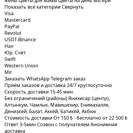
жены
Цветы для мамы
Цветы на день матери
Показать все категории
Свернуть
Visa
Mastercard
PayPal
Revolut
USDT-Binance
Нал
Юр. Счёт
Swift
Western Union
Mir
Заказать WhatsApp
Telegram заказ
Приём заказов и доставка
24/7
круглосуточно
Скорость доставки
15-45 мин.
Без ограничений (районы)
Янихисар (центр),
Алтынкум, Чамлык, Мавишехир, Енимахалле,
Денизкёй, Балат, Аккёй, Батикёй, Акбюк
Стоимость доставки
От 150 ₺ -
бесплатно от 22 500 ₺
Ответ 3-5мин
Созвон с получателем
Анонимная
доставка