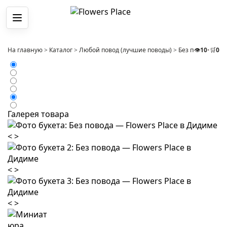
Меню
На главную
>
Каталог
>
Любой повод (лучшие поводы)
>
Без повода
👁️
10
•
🛒
>
0
Бу
Галерея товара
<
>
<
>
<
>