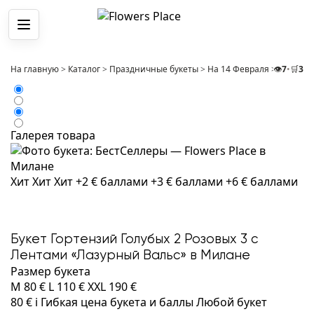
Меню
На главную
>
Каталог
>
Праздничные букеты
>
На 14 Февраля
>
👁️
Букет Г
7
•
🛒
3
Галерея товара
Хит
Хит
Хит
+2 € баллами
+3 € баллами
+6 € баллами
Букет Гортензий Голубых 2 Розовых 3 с
Лентами «Лазурный Вальс» в Милане
Размер букета
M
80 €
L
110 €
XXL
190 €
80 €
i
Гибкая цена букета и баллы
Любой букет