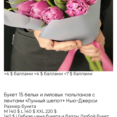
+4 $ баллами
+4 $ баллами
+7 $ баллами
Букет 15 белых и лиловых тюльпанов с
лентами «Лунный шепот» Нью-Джерси
Размер букета
M
140 $
L
140 $
XXL
220 $
140 $
i
Гибкая цена букета и баллы
Любой букет