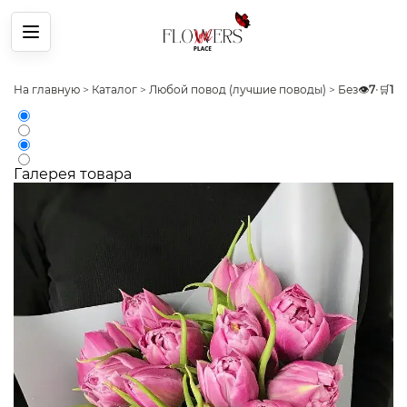
Меню
На главную
>
Каталог
>
Любой повод (лучшие поводы)
>
Без повода
👁️
7
•
🛒
1
Галерея товара