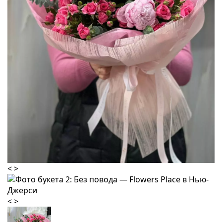
<
>
<
>