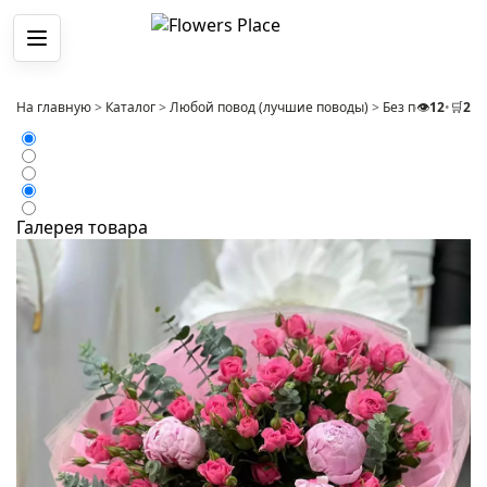
Меню
На главную
>
Каталог
>
Любой повод (лучшие поводы)
>
Без повода
👁️
12
•
🛒
>
2
Бу
Галерея товара