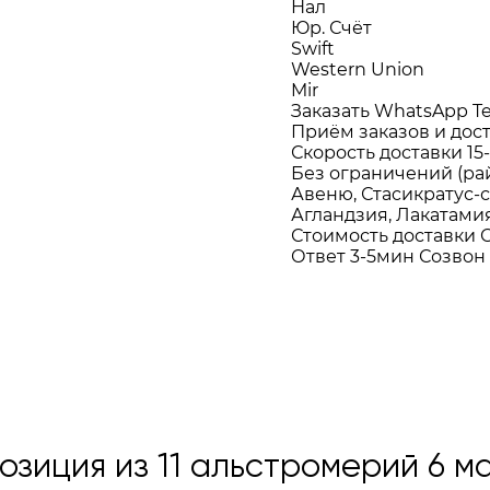
Нал
Юр. Счёт
Swift
Western Union
Mir
Заказать WhatsApp
T
Приём заказов и дос
Скорость доставки
15
Без ограничений (ра
Авеню, Стаcикратус-с
Агландзия, Лакатамия
Стоимость доставки
О
Ответ 3-5мин
Созвон
зиция из 11 альстромерий 6 ма