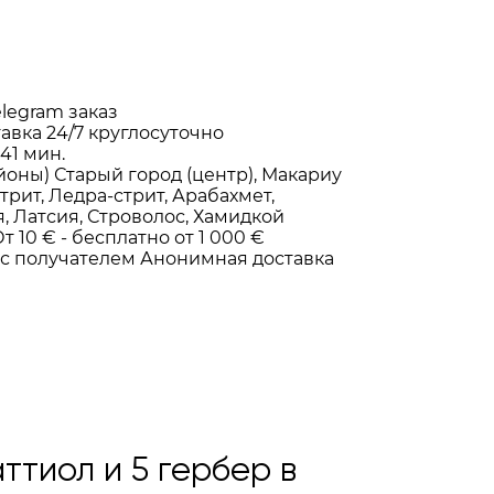
elegram заказ
тавка
24/7
круглосуточно
-41 мин.
йоны)
Старый город (центр), Макариу
трит, Ледра-стрит, Арабахмет,
, Латсия, Строволос, Хамидкой
т 10 € -
бесплатно от 1 000 €
 с получателем
Анонимная доставка
ттиол и 5 гербер в