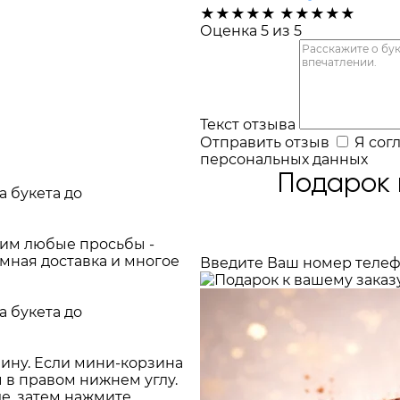
★
★
★
★
★
★
★
★
★
★
Оценка 5 из 5
Текст отзыва
Отправить отзыв
Я сог
персональных данных
Подарок 
а букета до
ним любые просьбы -
имная доставка и многое
Введите Ваш номер телеф
а букета до
зину. Если мини-корзина
 в правом нижнем углу.
ле, затем нажмите