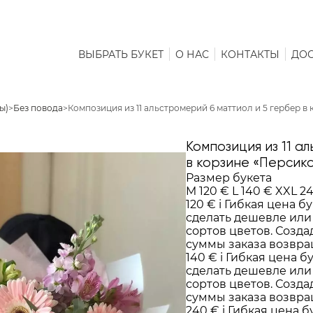
ВЫБРАТЬ БУКЕТ
О НАС
КОНТАКТЫ
ДОС
ы)
>
Без повода
>
Композиция из 11 а
в корзине «Персик
Размер букета
M
120 €
L
140 €
XXL
2
120 €
i
Гибкая цена бу
сделать дешевле или
сортов цветов. Создад
суммы заказа возвра
140 €
i
Гибкая цена б
сделать дешевле или
сортов цветов. Создад
суммы заказа возвра
240 €
i
Гибкая цена б