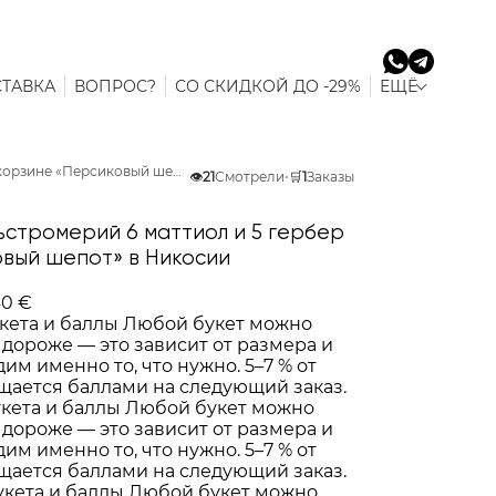
ТАВКА
ВОПРОС?
СО СКИДКОЙ ДО -29%
ЕЩЁ
Композиция из 11 альстромерий 6 маттиол и 5 гербер в корзине «Персиковый шепот» в Никосии
👁️
21
Смотрели
•
🛒
1
Заказы
льстромерий 6 маттиол и 5 гербер
овый шепот» в Никосии
40 €
кета и баллы
Любой букет можно
 дороже — это зависит от размера и
им именно то, что нужно. 5–7 % от
щается баллами на следующий заказ.
укета и баллы
Любой букет можно
 дороже — это зависит от размера и
им именно то, что нужно. 5–7 % от
щается баллами на следующий заказ.
укета и баллы
Любой букет можно