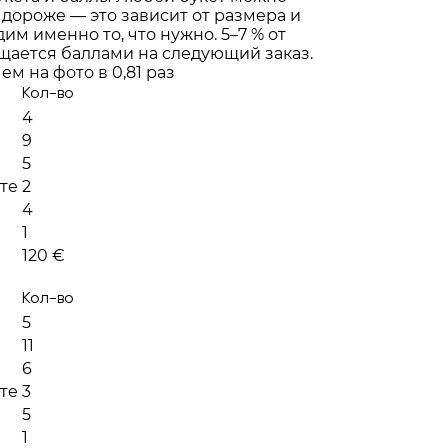
 дороже — это зависит от размера и
им именно то, что нужно. 5–7 % от
щается баллами на следующий заказ.
ем на фото в 0,81 раз
Кол-во
4
9
5
те
2
4
1
120 €
Кол-во
5
11
6
те
3
5
1