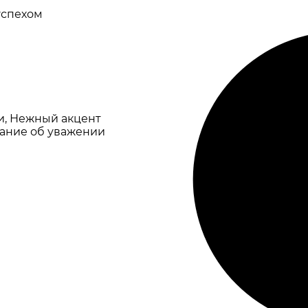
успехом
и, Нежный акцент
ание об уважении