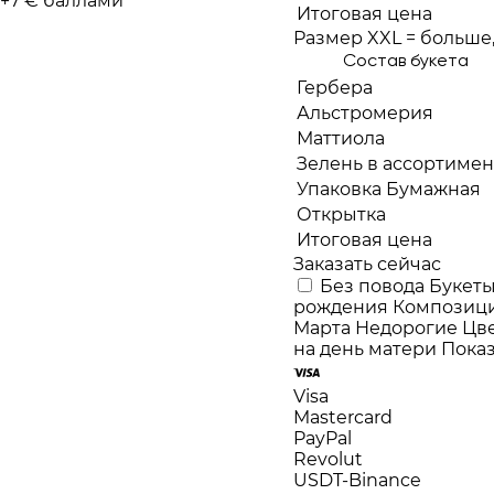
+7 € баллами
Итоговая цена
Размер XXL = больше, 
Состав букета
Гербера
Альстромерия
Маттиола
Зелень в ассортимен
Упаковка Бумажная
Открытка
Итоговая цена
Заказать сейчас
Без повода
Букеты
рождения
Композиц
Марта
Недорогие
Цв
на день матери
Показ
Visa
Mastercard
PayPal
Revolut
USDT-Binance