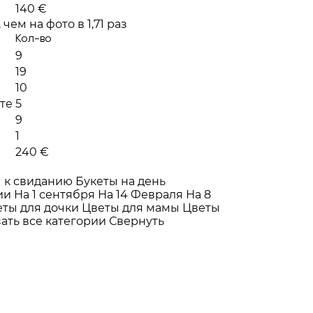
140 €
чем на фото в 1,71 раз
Кол-во
9
19
10
те
5
9
1
240 €
 к свиданию
Букеты на день
ии
На 1 сентября
На 14 Февраля
На 8
еты для дочки
Цветы для мамы
Цветы
ать все категории
Свернуть