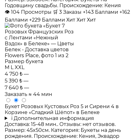
Годовщину свадьбы. Происхождение: Кения
👁
104
Просмотры
🛒
3
Заказы
+143 Баллами
+162
Баллами
+229 Баллами
Хит
Хит
Хит
Размер букета
M
L
XXL
4 750 ₺
—
5 390 ₺
—
7 640 ₺
—
Заказать
≈ 44 мин
Букет Розовых Кустовых Роз 5 и Сирени 4 в
Корзине «Сладкий Шёпот» в Белеке
i
Дополнительная информация
Доставка: 15-48 мин.. Отзывы: нет отзывов.
Размер: 45x50см. Категория: Букеты на день
рождения. Происхождение: Кения, Эквадор