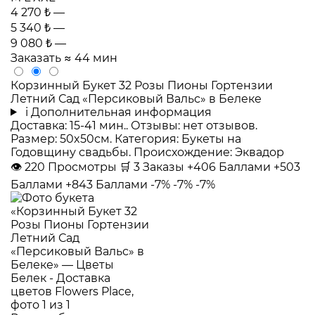
4 270 ₺
—
5 340 ₺
—
9 080 ₺
—
Заказать
≈ 44 мин
Корзинный Букет 32 Розы Пионы Гортензии
Летний Сад «Персиковый Вальс» в Белеке
i
Дополнительная информация
Доставка: 15-41 мин.. Отзывы: нет отзывов.
Размер: 50x50см. Категория: Букеты на
Годовщину свадьбы. Происхождение: Эквадор
👁
220
Просмотры
🛒
3
Заказы
+406 Баллами
+503
Баллами
+843 Баллами
-7%
-7%
-7%