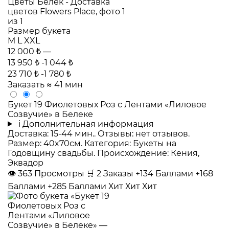
Размер букета
M
L
XXL
12 000 ₺
—
13 950 ₺
-1 044 ₺
23 710 ₺
-1 780 ₺
Заказать
≈ 41 мин
Букет 19 Фиолетовых Роз с Лентами «Лиловое
Созвучие» в Белеке
i
Дополнительная информация
Доставка: 15-44 мин.. Отзывы: нет отзывов.
Размер: 40x70см. Категория: Букеты на
Годовщину свадьбы. Происхождение: Кения,
Эквадор
👁
363
Просмотры
🛒
2
Заказы
+134 Баллами
+168
Баллами
+285 Баллами
Хит
Хит
Хит