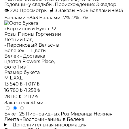
Годовщину свадьбы. Происхождение: Эквадор
👁
220
Просмотры
🛒
3
Заказы
+406 Баллами
+503
Баллами
+843 Баллами
-7%
-7%
-7%
Размер букета
M
L
XXL
13 540 ₺
-1 017 ₺
16 780 ₺
-1 258 ₺
28 110 ₺
-2 112 ₺
Заказать
≈ 41 мин
Букет 25 Пионовидных Роз Миранда Нежная
Лента «Воспоминание» в Белеке
i
Дополнительная информация