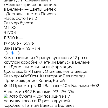
Размер букета
M
L
XXL
9 170 ₺
—
11 300 ₺
—
17 450 ₺
-1 307 ₺
Заказать
≈ 49 мин
Композиция из 7 ранункулюсов и 12 роз в
круглой коробке «Летний Вальс» в Белеке
i
Дополнительная информация
Доставка: 15-41 мин.. Отзывы: нет отзывов.
Размер: 40x50см. Категория: Без повода.
Происхождение: Кения, Китай
👁
13
Просмотры
🛒
1
Заказы
+404 Баллами
+502
Баллами
+842 Баллами
-7%
-7%
-7%