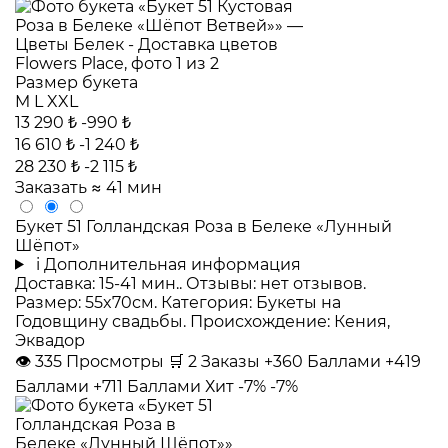
Размер букета
M
L
XXL
13 290 ₺
-990 ₺
16 610 ₺
-1 240 ₺
28 230 ₺
-2 115 ₺
Заказать
≈ 41 мин
Букет 51 Голландская Роза в Белеке «Лунный
Шёпот»
i
Дополнительная информация
Доставка: 15-41 мин.. Отзывы: нет отзывов.
Размер: 55x70см. Категория: Букеты на
Годовщину свадьбы. Происхождение: Кения,
Эквадор
👁
335
Просмотры
🛒
2
Заказы
+360 Баллами
+419
Баллами
+711 Баллами
Хит
-7%
-7%