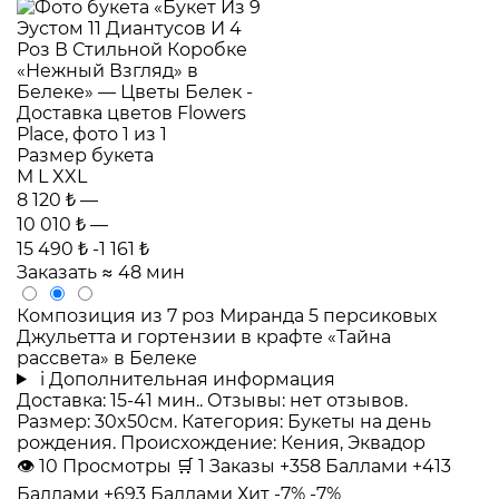
Размер букета
M
L
XXL
8 120 ₺
—
10 010 ₺
—
15 490 ₺
-1 161 ₺
Заказать
≈ 48 мин
Композиция из 7 роз Миранда 5 персиковых
Джульетта и гортензии в крафте «Тайна
рассвета» в Белеке
i
Дополнительная информация
Доставка: 15-41 мин.. Отзывы: нет отзывов.
Размер: 30x50см. Категория: Букеты на день
рождения. Происхождение: Кения, Эквадор
👁
10
Просмотры
🛒
1
Заказы
+358 Баллами
+413
Баллами
+693 Баллами
Хит
-7%
-7%