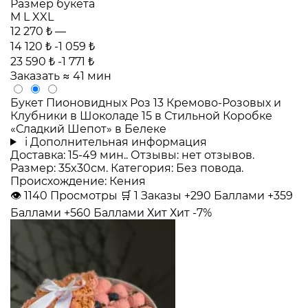
Размер букета
M
L
XXL
12 270 ₺
—
14 120 ₺
-1 059 ₺
23 590 ₺
-1 771 ₺
Заказать
≈ 41 мин
Букет Пионовидных Роз 13 Кремово-Розовых и
Клубники в Шоколаде 15 в Стильной Коробке
«Сладкий Шепот» в Белеке
i
Дополнительная информация
Доставка: 15-49 мин.. Отзывы: нет отзывов.
Размер: 35x30см. Категория: Без повода.
Происхождение: Кения
👁
1140
Просмотры
🛒
1
Заказы
+290 Баллами
+359
Баллами
+560 Баллами
Хит
Хит
-7%