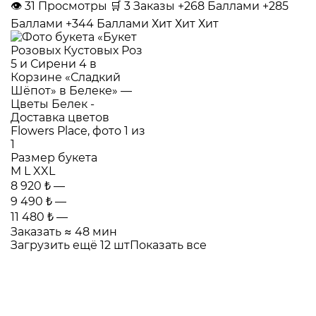
👁
31
Просмотры
🛒
3
Заказы
+268 Баллами
+285
Баллами
+344 Баллами
Хит
Хит
Хит
Размер букета
M
L
XXL
8 920 ₺
—
9 490 ₺
—
11 480 ₺
—
Заказать
≈ 48 мин
Загрузить ещё 12 шт
Показать все