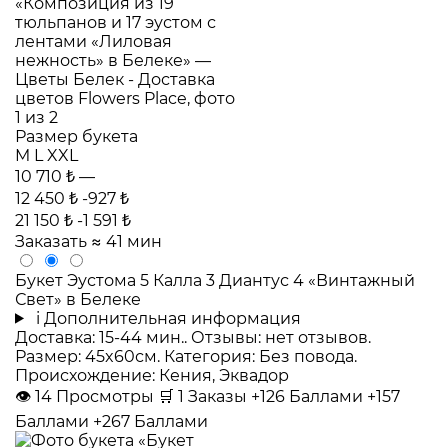
Размер букета
M
L
XXL
10 710 ₺
—
12 450 ₺
-927 ₺
21 150 ₺
-1 591 ₺
Заказать
≈ 41 мин
Букет Эустома 5 Калла 3 Диантус 4 «Винтажный
Свет» в Белеке
i
Дополнительная информация
Доставка: 15-44 мин.. Отзывы: нет отзывов.
Размер: 45x60см. Категория: Без повода.
Происхождение: Кения, Эквадор
👁
14
Просмотры
🛒
1
Заказы
+126 Баллами
+157
Баллами
+267 Баллами