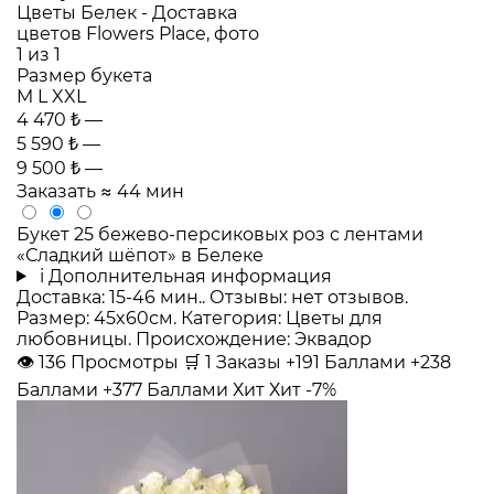
Размер букета
M
L
XXL
4 470 ₺
—
5 590 ₺
—
9 500 ₺
—
Заказать
≈ 44 мин
Букет 25 бежево-персиковых роз с лентами
«Сладкий шёпот» в Белеке
i
Дополнительная информация
Доставка: 15-46 мин.. Отзывы: нет отзывов.
Размер: 45x60см. Категория: Цветы для
любовницы. Происхождение: Эквадор
👁
136
Просмотры
🛒
1
Заказы
+191 Баллами
+238
Баллами
+377 Баллами
Хит
Хит
-7%