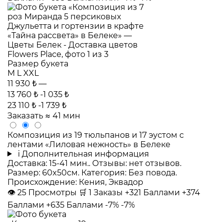
Размер букета
M
L
XXL
11 930 ₺
—
13 760 ₺
-1 035 ₺
23 110 ₺
-1 739 ₺
Заказать
≈ 41 мин
Композиция из 19 тюльпанов и 17 эустом с
лентами «Лиловая нежность» в Белеке
i
Дополнительная информация
Доставка: 15-41 мин.. Отзывы: нет отзывов.
Размер: 60x50см. Категория: Без повода.
Происхождение: Кения, Эквадор
👁
25
Просмотры
🛒
1
Заказы
+321 Баллами
+374
Баллами
+635 Баллами
-7%
-7%