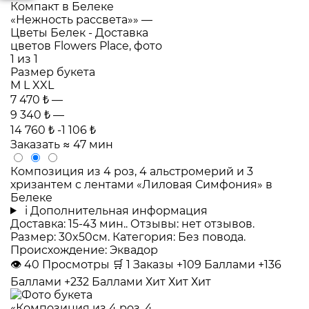
Размер букета
M
L
XXL
7 470 ₺
—
9 340 ₺
—
14 760 ₺
-1 106 ₺
Заказать
≈ 47 мин
Композиция из 4 роз, 4 альстромерий и 3
хризантем с лентами «Лиловая Симфония» в
Белеке
i
Дополнительная информация
Доставка: 15-43 мин.. Отзывы: нет отзывов.
Размер: 30x50см. Категория: Без повода.
Происхождение: Эквадор
👁
40
Просмотры
🛒
1
Заказы
+109 Баллами
+136
Баллами
+232 Баллами
Хит
Хит
Хит