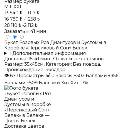
Размер букета
M
L
XXL
13 540 ₺
-1 017 ₺
16 780 ₺
-1 258 ₺
28 110 ₺
-2 112 ₺
Заказать
≈ 41 мин
Букет Розовых Роз Диантусов и Эустомы в
Коробке «Персиковый Сон» Белек
i
Дополнительная информация
Доставка: 15-41 мин.. Отзывы: нет отзывов.
Размер: 35x45см. Категория: Без повода.
Происхождение: Эквадор
👁
67
Просмотры
🛒
0
Заказы
+302 Баллами
+356
Баллами
+509 Баллами
Хит
Хит
-7%