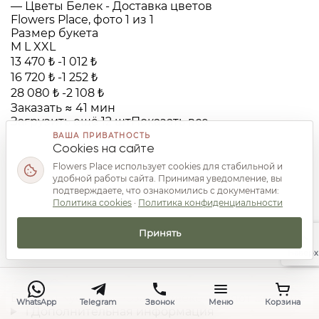
Размер букета
M
L
XXL
13 470 ₺
-1 012 ₺
16 720 ₺
-1 252 ₺
28 080 ₺
-2 108 ₺
Заказать
≈ 41 мин
Загрузить ещё 12 шт
Показать все
ВАША ПРИВАТНОСТЬ
Cookies на сайте
Flowers Place использует cookies для стабильной и
удобной работы сайта. Принимая уведомление, вы
подтверждаете, что ознакомились с документами:
Политика cookies
·
Политика конфиденциальности
Розы, розы, только розы
Принять
Наверх
Букет 51 Кустовая Роза в Белеке «Шёпот Ветвей»
WhatsApp
Telegram
Звонок
Меню
Корзина
i
Дополнительная информация