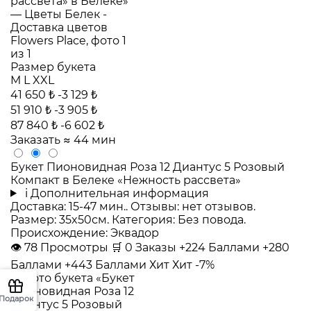
Размер букета
M
L
XXL
41 650 ₺
-3 129 ₺
51 910 ₺
-3 905 ₺
87 840 ₺
-6 602 ₺
Заказать
≈ 44 мин
Букет Пионовидная Роза 12 Диантус 5 Розовый
Компакт в Белеке «Нежность рассвета»
i
Дополнительная информация
Доставка: 15-47 мин.. Отзывы: нет отзывов.
Размер: 35x50см. Категория: Без повода.
Происхождение: Эквадор
👁
78
Просмотры
🛒
0
Заказы
+224 Баллами
+280
Баллами
+443 Баллами
Хит
Хит
-7%
Подарок