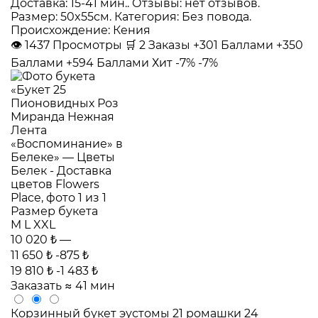
Доставка: 15-41 мин.. Отзывы: нет отзывов.
Размер: 50x55см. Категория: Без повода.
Происхождение: Кения
👁
1437
Просмотры
🛒
2
Заказы
+301 Баллами
+350
Баллами
+594 Баллами
Хит
-7%
-7%
Размер букета
M
L
XXL
10 020 ₺
—
11 650 ₺
-875 ₺
19 810 ₺
-1 483 ₺
Заказать
≈ 41 мин
Корзинный букет эустомы 21 ромашки 24