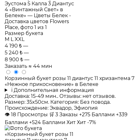
Размер букета
M
L
XXL
4 190 ₺
—
5 240 ₺
—
8 900 ₺
—
Заказать
≈ 44 мин
Корзинный букет розы 11 диантус 11 хризантема 7
«Нежное прикосновение» в Белеке
i
Дополнительная информация
Доставка: 15-49 мин.. Отзывы: нет отзывов.
Размер: 35x50см. Категория: Без повода.
Происхождение: Эквадор, Эфиопия
👁
18
Просмотры
🛒
3
Заказы
+275 Баллами
+339
Баллами
+524 Баллами
Хит
Хит
-7%