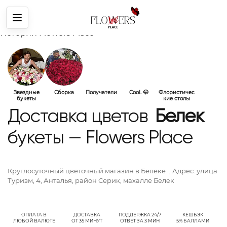
Меню
Истории Flowers Place
Звездные
Сборка
Получатели
CooL 🤭
Флористичес
букеты
кие столы
Доставка цветов
Белек
букеты — Flowers Place
Круглосуточный цветочный магазин
в Белеке
, Адрес:
улица
Туризм, 4, Анталья, район Серик, махалле Белек
ОПЛАТА В
ДОСТАВКА
ПОДДЕРЖКА 24/7
КЕШБЭК
ЛЮБОЙ ВАЛЮТЕ
ОТ 35 МИНУТ
ОТВЕТ ЗА 3 МИН
5% БАЛЛАМИ