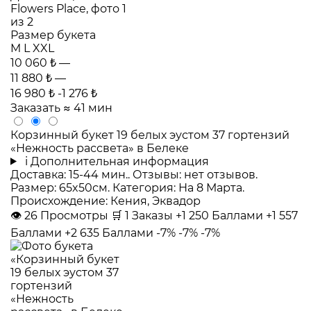
Размер букета
M
L
XXL
10 060 ₺
—
11 880 ₺
—
16 980 ₺
-1 276 ₺
Заказать
≈ 41 мин
Корзинный букет 19 белых эустом 37 гортензий
«Нежность рассвета» в Белеке
i
Дополнительная информация
Доставка: 15-44 мин.. Отзывы: нет отзывов.
Размер: 65x50см. Категория: На 8 Марта.
Происхождение: Кения, Эквадор
👁
26
Просмотры
🛒
1
Заказы
+1 250 Баллами
+1 557
Баллами
+2 635 Баллами
-7%
-7%
-7%