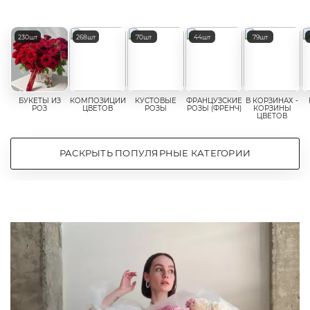
Популярные категории цветов
230шт
268шт
70шт
44шт
79шт
БУКЕТЫ ИЗ
КОМПОЗИЦИИ
КУСТОВЫЕ
ФРАНЦУЗСКИЕ
В КОРЗИНАХ -
РОЗ
ЦВЕТОВ
РОЗЫ
РОЗЫ (ФРЕНЧ)
КОРЗИНЫ
ЦВЕТОВ
РАСКРЫТЬ ПОПУЛЯРНЫЕ КАТЕГОРИИ