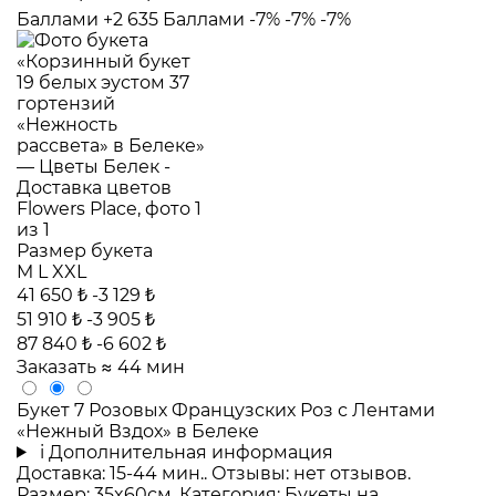
Баллами
+2 635 Баллами
-7%
-7%
-7%
Размер букета
M
L
XXL
41 650 ₺
-3 129 ₺
51 910 ₺
-3 905 ₺
87 840 ₺
-6 602 ₺
Заказать
≈ 44 мин
Букет 7 Розовых Французских Роз с Лентами
«Нежный Вздох» в Белеке
i
Дополнительная информация
Доставка: 15-44 мин.. Отзывы: нет отзывов.
Размер: 35x60см. Категория: Букеты на