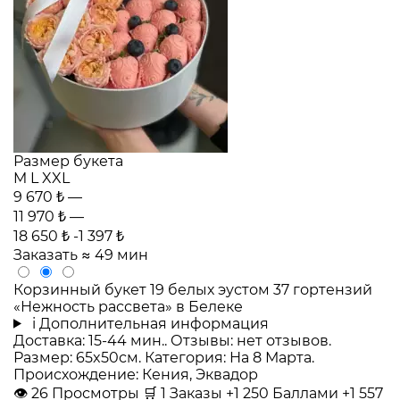
Размер букета
M
L
XXL
9 670 ₺
—
11 970 ₺
—
18 650 ₺
-1 397 ₺
Заказать
≈ 49 мин
Корзинный букет 19 белых эустом 37 гортензий
«Нежность рассвета» в Белеке
i
Дополнительная информация
Доставка: 15-44 мин.. Отзывы: нет отзывов.
Размер: 65x50см. Категория: На 8 Марта.
Происхождение: Кения, Эквадор
👁
26
Просмотры
🛒
1
Заказы
+1 250 Баллами
+1 557