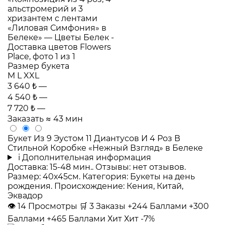
Размер букета
M
L
XXL
3 640 ₺
—
4 540 ₺
—
7 720 ₺
—
Заказать
≈ 43 мин
Букет Из 9 Эустом 11 Диантусов И 4 Роз В
Стильной Коробке «Нежный Взгляд» в Белеке
i
Дополнительная информация
Доставка: 15-48 мин.. Отзывы: нет отзывов.
Размер: 40x45см. Категория: Букеты на день
рождения. Происхождение: Кения, Китай,
Эквадор
👁
14
Просмотры
🛒
3
Заказы
+244 Баллами
+300
Баллами
+465 Баллами
Хит
Хит
-7%