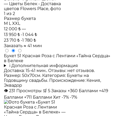
Размер букета
M
L
XXL
12 000 ₺
—
13 950 ₺
-1 044 ₺
23 710 ₺
-1 780 ₺
Заказать
≈ 41 мин
Букет 51 Красная Роза с Лентами «Тайна Сердца»
в Белеке
i
Дополнительная информация
Доставка: 15-41 мин.. Отзывы: нет отзывов.
Размер: 50x70см. Категория: Букеты на
Годовщину свадьбы. Происхождение: Кения,
Эквадор
👁
231
Просмотры
🛒
5
Заказы
+360 Баллами
+419
Баллами
+711 Баллами
Хит
-7%
-7%