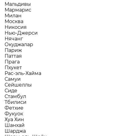
Мальдивы
Мармарис
Милан
Москва
Никосия
Нью-Джерси
Нячанг
Окуджалар
Париж
Паттая
Прага
Пхукет
Рас-эль-Хайма
Самуи
Сейшеллы
Сиде
Стамбул
Тбилиси
Фетхие
Фукуок
Хуа Хин
Шанхай
Шарджа