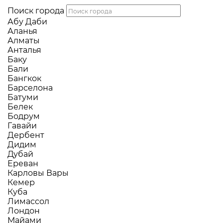
Поиск города
Абу Даби
Аланья
Алматы
Анталья
Баку
Бали
Бангкок
Барселона
Батуми
Белек
Бодрум
Гавайи
Дербент
Дидим
Дубай
Ереван
Карловы Вары
Кемер
Куба
Лимассол
Лондон
Майами