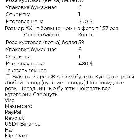
Роза кустовая (ветка) белая
37
Упаковка бумажная
4
Открытка
1
Итоговая цена
300 $
Размер XXL = больше, чем на фото в 1,57 раз
Состав букета
Кол-во
Роза кустовая (ветка) белая
59
Упаковка бумажная
6
Открытка
1
Итоговая цена
480 $
Заказать сейчас
Букеты из роз
Женские букеты
Кустовые розы
Любой повод (лучшие поводы)
Пионовидные
розы
Праздничные букеты
Показать все
категории
Свернуть
Visa
Mastercard
PayPal
Revolut
USDT-Binance
Нал
Юр. Счёт