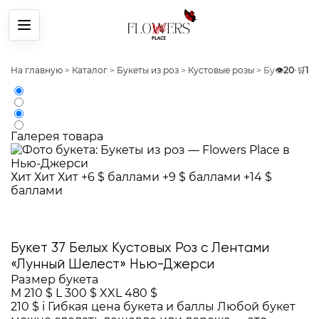
Меню
На главную
>
Каталог
>
Букеты из роз
>
Кустовые розы
>
Букет 37 Бе
👁️
20
•
🛒
1
Галерея товара
Хит
Хит
Хит
+6 $ баллами
+9 $ баллами
+14 $
баллами
Букет 37 Белых Кустовых Роз с Лентами
«Лунный Шелест» Нью-Джерси
Размер букета
M
210 $
L
300 $
XXL
480 $
210 $
i
Гибкая цена букета и баллы
Любой букет