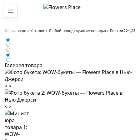
Меню
На главную
>
Каталог
>
Любой повод (лучшие поводы)
>
Без повода
👁️
22
•
🛒
>
2
Бу
Галерея товара
<
>
<
>