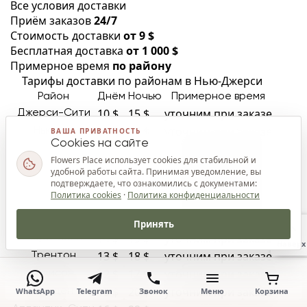
Все условия доставки
Приём заказов
24/7
Стоимость доставки
от 9 $
Бесплатная доставка
от 1 000 $
Примерное время
по району
Тарифы доставки по районам в Нью-Джерси
Район
Днём
Ночью
Примерное время
10 $
15 $
уточним при заказе
Джерси-Сити
12 $
17 $
уточним при заказе
Ньюарк
ВАША ПРИВАТНОСТЬ
Cookies на сайте
9 $
14 $
уточним при заказе
Хобокен
Flowers Place использует cookies для стабильной и
14 $
19 $
уточним при заказе
Принстон
удобной работы сайта. Принимая уведомление, вы
подтверждаете, что ознакомились с документами:
11 $
16 $
уточним при заказе
Элизабет
Политика cookies
·
Политика конфиденциальности
13 $
18 $
уточним при заказе
Патерсон
15 $
20 $
уточним при заказе
Морристаун
Принять
14 $
19 $
уточним при заказе
Чери-Хилл
Наверх
13 $
18 $
уточним при заказе
Трентон
12 $
17 $
уточним при заказе
Эдисон
15 $
20 $
уточним при заказе
WhatsApp
Telegram
Звонок
Меню
Корзина
Камден