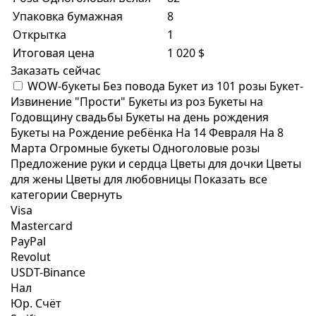
Упаковка бумажная
8
Открытка
1
Итоговая цена
1 020 $
Заказать сейчас
WOW-букеты
Без повода
Букет из 101 розы
Букет-
Извинение "Прости"
Букеты из роз
Букеты на
Годовщину свадьбы
Букеты на день рождения
Букеты на Рождение ребёнка
На 14 Февраля
На 8
Марта
Огромные букеты
Одноголовые розы
Предложение руки и сердца
Цветы для дочки
Цветы
для жены
Цветы для любовницы
Показать все
категории
Свернуть
Visa
Mastercard
PayPal
Revolut
USDT-Binance
Нал
Юр. Счёт