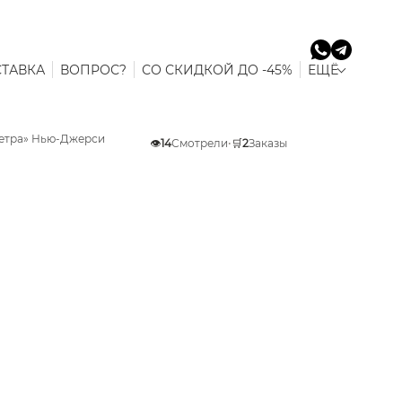
ТАВКА
ВОПРОС?
СО СКИДКОЙ ДО -45%
ЕЩЁ
Ветра» Нью-Джерси
👁️
14
Смотрели
•
🛒
2
Заказы