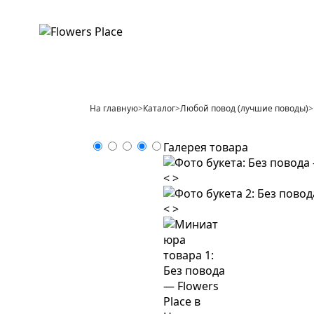
На главную
>
Каталог
>
Любой повод (лучшие поводы)
>
Галерея товара
<
>
<
>