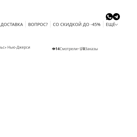
ДОСТАВКА
ВОПРОС?
СО СКИДКОЙ ДО -45%
ЕЩЁ
льс» Нью-Джерси
👁️
14
Смотрели
•
🛒
0
Заказы