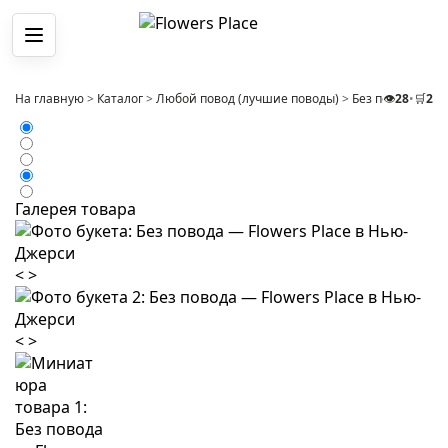
Меню
На главную
>
Каталог
>
Любой повод (лучшие поводы)
>
Без повода
👁️
28
•
🛒
>
2
Бу
Галерея товара
<
>
<
>