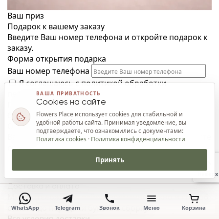
Ваш приз
Подарок к вашему заказу
Введите Ваш номер телефона и откройте подарок к
заказу.
Форма открытия подарка
Ваш номер телефона
Я соглашаюсь с
политикой обработки
персональных данных
ВАША ПРИВАТНОСТЬ
Cookies на сайте
Приз закрепится за Вашим номером телефона и
Flowers Place использует cookies для стабильной и
будет доступен к заказу.
удобной работы сайта. Принимая уведомление, вы
Открыть подарок
подтверждаете, что ознакомились с документами:
Введите корректный номер телефона и подтвердите
Политика cookies
·
Политика конфиденциальности
согласие.
Принять
Наверх
Доставка и оплата
Мы подтверждаем район, временное окно и способ
оплаты до передачи букета в сборку.
WhatsApp
Telegram
Звонок
Меню
Корзина
Все условия доставки