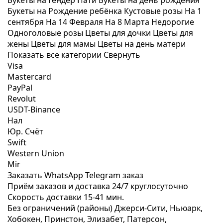
Букеты на Гендер Пати
Букеты на день рождения
Букеты на Рождение ребёнка
Кустовые розы
На 1
сентября
На 14 Февраля
На 8 Марта
Недорогие
Одноголовые розы
Цветы для дочки
Цветы для
жены
Цветы для мамы
Цветы на день матери
Показать все категории
Свернуть
Visa
Mastercard
PayPal
Revolut
USDT-Binance
Нал
Юр. Счёт
Swift
Western Union
Mir
Заказать WhatsApp
Telegram заказ
Приём заказов и доставка
24/7
круглосуточно
Скорость доставки
15-41 мин.
Без ограничений (районы)
Джерси-Сити, Ньюарк,
Хобокен, Принстон, Элизабет, Патерсон,