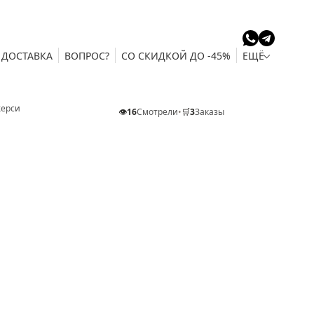
ДОСТАВКА
ВОПРОС?
СО СКИДКОЙ ДО -45%
ЕЩЁ
жерси
👁️
16
Смотрели
•
🛒
3
Заказы