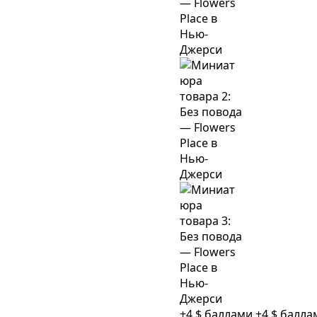
+4 $ баллами
+4 $ балл