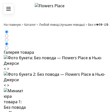
Меню
На главную
>
Каталог
>
Любой повод (лучшие поводы)
>
Без повода
👁️
19
•
🛒
>
0
Бу
Галерея товара
<
>
<
>