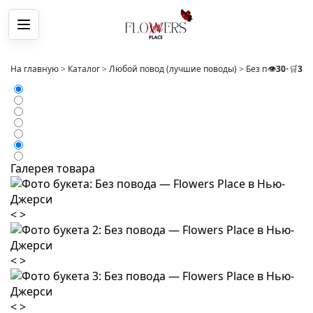
Меню
На главную
>
Каталог
>
Любой повод (лучшие поводы)
>
Без повода
👁️
30
•
🛒
>
3
Бу
Галерея товара
<
>
<
>
<
>