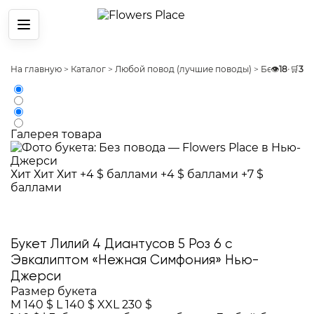
Меню
На главную
>
Каталог
>
Любой повод (лучшие поводы)
>
Без повода
👁️
18
•
🛒
3
Галерея товара
Хит
Хит
Хит
+4 $ баллами
+4 $ баллами
+7 $
баллами
Букет Лилий 4 Диантусов 5 Роз 6 с
Эвкалиптом «Нежная Симфония» Нью-
Джерси
Размер букета
M
140 $
L
140 $
XXL
230 $