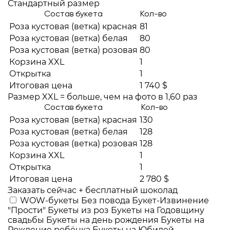
Стандартный размер
Состав букета
Кол-во
Роза кустовая (ветка) красная
81
Роза кустовая (ветка) белая
80
Роза кустовая (ветка) розовая
80
Корзина XXL
1
Открытка
1
Итоговая цена
1 740 $
Размер XXL = больше, чем на фото в 1,60 раз
Состав букета
Кол-во
Роза кустовая (ветка) красная
130
Роза кустовая (ветка) белая
128
Роза кустовая (ветка) розовая
128
Корзина XXL
1
Открытка
1
Итоговая цена
2 780 $
Заказать сейчас + бесплатный шоколад
WOW-букеты
Без повода
Букет-Извинение
"Прости"
Букеты из роз
Букеты на Годовщину
свадьбы
Букеты на день рождения
Букеты на
Рождение ребёнка
Букеты на Юбилей