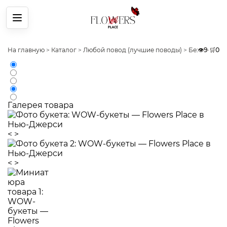
Меню
На главную
>
Каталог
>
Любой повод (лучшие поводы)
>
Без повода
👁️
9
•
🛒
0
Галерея товара
<
>
<
>