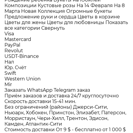
Композиции
Кустовые розы
На 14 Февраля
На 8
Марта
Новая Коллекция
Огромные букеты
Предложение руки и сердца
Цветы в корзине
Цветы для жены
Цветы для любовницы
Показать
все категории
Свернуть
Visa
Mastercard
PayPal
Revolut
USDT-Binance
Нал
Юр. Счёт
Swift
Western Union
Mir
Заказать WhatsApp
Telegram заказ
Приём заказов и доставка
24/7
круглосуточно
Скорость доставки
15-41 мин.
Без ограничений (районы)
Джерси-Сити,
Ньюарк, Хобокен, Принстон, Элизабет, Патерсон,
Морристаун, Чери-Хилл, Трентон, Эдисон,
Камден, Атлантик-Сити
Стоимость доставки
От 9 $ -
бесплатно от 1 000 $