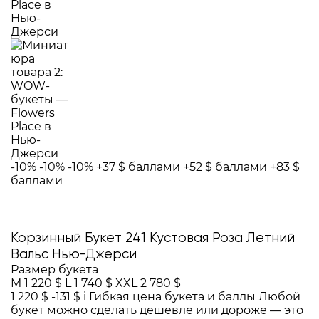
-10%
-10%
-10%
+37 $ баллами
+52 $ баллами
+83 $
баллами
Корзинный Букет 241 Кустовая Роза Летний
Вальс Нью-Джерси
Размер букета
M
1 220 $
L
1 740 $
XXL
2 780 $
1 220 $
-131 $
i
Гибкая цена букета и баллы
Любой
букет можно сделать дешевле или дороже — это