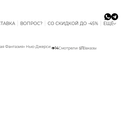
ТАВКА
ВОПРОС?
СО СКИДКОЙ ДО -45%
ЕЩЁ
овая Фантазия» Нью-Джерси
👁️
14
Смотрели
•
🛒
1
Заказы