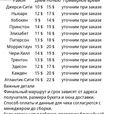
Район
Днём
Ночью
Примерное время
Джерси-Сити
10 $
15 $
уточним при заказе
Ньюарк
12 $
17 $
уточним при заказе
Хобокен
9 $
14 $
уточним при заказе
Принстон
14 $
19 $
уточним при заказе
Элизабет
11 $
16 $
уточним при заказе
Патерсон
13 $
18 $
уточним при заказе
Морристаун
15 $
20 $
уточним при заказе
Чери-Хилл
14 $
19 $
уточним при заказе
Трентон
13 $
18 $
уточним при заказе
Эдисон
12 $
17 $
уточним при заказе
Камден
15 $
20 $
уточним при заказе
Атлантик-Сити
16 $
22 $
уточним при заказе
Важные детали
Финальный маршрут и срок зависят от адреса
получателя, размера букета и окна доставки.
Способ оплаты и данные для чека согласуются с
менеджером до сборки.