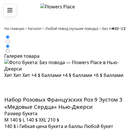
Меню
На главную
>
Каталог
>
Любой повод (лучшие поводы)
>
Без повода
👁️
32
•
🛒
>
2
На
Галерея товара
Хит
Хит
Хит
+4 $ баллами
+4 $ баллами
+6 $ баллами
Набор Розовых Французских Роз 9 Эустом 3
«Медовые Сердца» Нью-Джерси
Размер букета
M
140 $
L
140 $
XXL
210 $
140 $
i
Гибкая цена букета и баллы
Любой букет