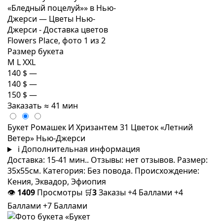
Размер букета
M
L
XXL
140 $
—
140 $
—
150 $
—
Заказать
≈ 41 мин
Букет Ромашек И Хризантем 31 Цветок «Летний
Ветер» Нью-Джерси
i
Дополнительная информация
Доставка: 15-41 мин.. Отзывы: нет отзывов. Размер:
35x55см. Категория: Без повода. Происхождение:
Кения, Эквадор, Эфиопия
👁
1409
Просмотры
🛒
3
Заказы
+4 Баллами
+4
Баллами
+7 Баллами