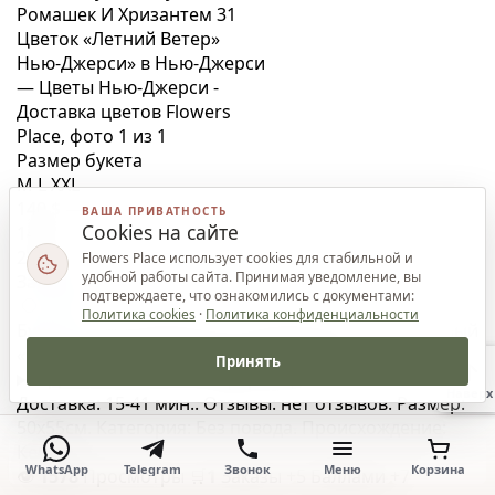
Размер букета
M
L
XXL
140 $
—
ВАША ПРИВАТНОСТЬ
Cookies на сайте
140 $
—
230 $
—
Flowers Place использует cookies для стабильной и
удобной работы сайта. Принимая уведомление, вы
Заказать
≈ 41 мин
подтверждаете, что ознакомились с документами:
Политика cookies
·
Политика конфиденциальности
Букет 25 Пионовидных Роз Миранда Нежно-Розовый
«Шёпот Воспоминаний» Нью-Джерси
Принять
i
Дополнительная информация
Наверх
Доставка: 15-41 мин.. Отзывы: нет отзывов. Размер:
50x55см. Категория: Без повода. Происхождение:
Кения
WhatsApp
Telegram
Звонок
Меню
Корзина
👁
1578
Просмотры
🛒
1
Заказы
+5 Баллами
+7