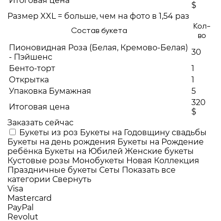
Итоговая цена
$
Размер XXL = больше, чем на фото в 1,54 раз
Кол-
Состав букета
во
Пионовидная Роза (Белая, Кремово-Белая)
30
- Пэйшенс
Бенто-торт
1
Открытка
1
Упаковка Бумажная
5
320
Итоговая цена
$
Заказать сейчас
Букеты из роз
Букеты на Годовщину свадьбы
Букеты на день рождения
Букеты на Рождение
ребёнка
Букеты на Юбилей
Женские букеты
Кустовые розы
Монобукеты
Новая Коллекция
Праздничные букеты
Сеты
Показать все
категории
Свернуть
Visa
Mastercard
PayPal
Revolut