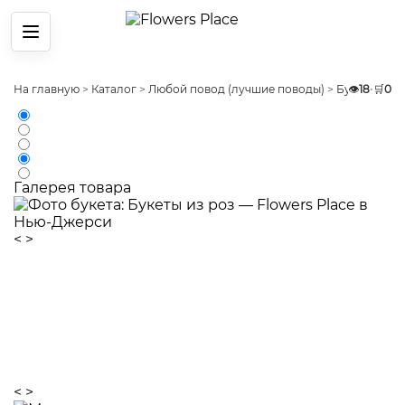
Меню
На главную
>
Каталог
>
Любой повод (лучшие поводы)
>
Букеты на 
👁️
18
•
🛒
0
Галерея товара
<
>
<
>