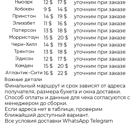
12 $
17 $
уточним при заказе
Ньюарк
9 $
14 $
уточним при заказе
Хобокен
14 $
19 $
уточним при заказе
Принстон
11 $
16 $
уточним при заказе
Элизабет
13 $
18 $
уточним при заказе
Патерсон
15 $
20 $
уточним при заказе
Морристаун
14 $
19 $
уточним при заказе
Чери-Хилл
13 $
18 $
уточним при заказе
Трентон
12 $
17 $
уточним при заказе
Эдисон
15 $
20 $
уточним при заказе
Камден
16 $
22 $
уточним при заказе
Атлантик-Сити
Важные детали
Финальный маршрут и срок зависят от адреса
получателя, размера букета и окна доставки.
Способ оплаты и данные для чека согласуются с
менеджером до сборки.
Если адреса нет в таблице, проверим
ближайший доступный вариант.
Все условия доставки
WhatsApp
Telegram