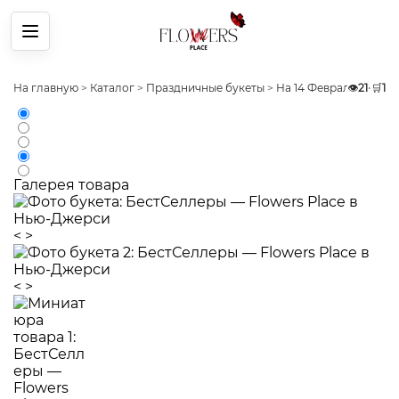
Меню
На главную
>
Каталог
>
Праздничные букеты
>
На 14 Февраля
👁️
>
21
Буке
•
🛒
1
Галерея товара
<
>
<
>