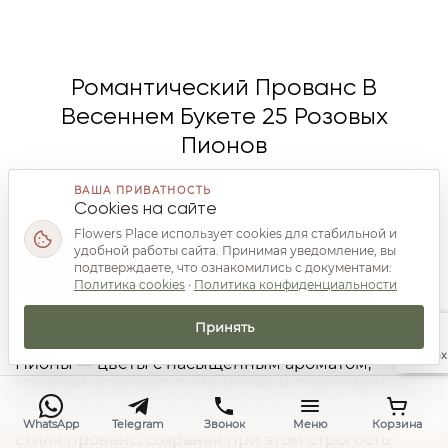
Романтический Прованс В
Весеннем Букете 25 Розовых
Пионов
ВАША ПРИВАТНОСТЬ
Cookies на сайте
Этот круглый букет из 25 розовых пионов
Flowers Place использует cookies для стабильной и
создаёт лёгкую, свежую атмосферу весны и лета.
удобной работы сайта. Принимая уведомление, вы
Его нежный розовый оттенок подчёркивает
подтверждаете, что ознакомились с документами:
Политика cookies
·
Политика конфиденциальности
романтичность и элегантность композиции,
идеально подходящей для поздравлений с
успехом или выражения благодарности в Нью-
Принять
Джерси.
Наверх
Пионы — цветы с насыщенным ароматом,
который освежает помещение и поднимает
настроение. Бумажная упаковка крафт с лентами
добавляет естественности и современного
WhatsApp
Telegram
Звонок
Меню
Корзина
стиля прованс, сохраняя при этом строгость