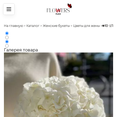
Меню
На главную
>
Каталог
>
Женские букеты
>
Цветы для жены
>
👁️
Букет 5
10
•
🛒
1
Галерея товара