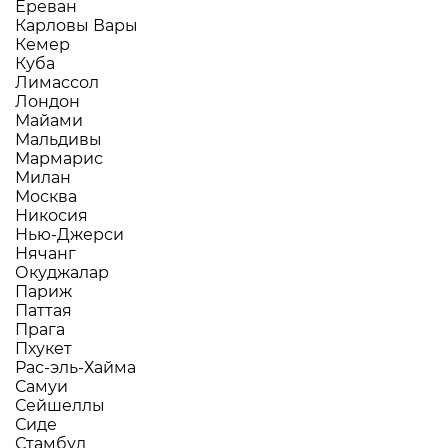
Ереван
Карловы Вары
Кемер
Куба
Лимассол
Лондон
Майами
Мальдивы
Мармарис
Милан
Москва
Никосия
Нью-Джерси
Нячанг
Окуджалар
Париж
Паттая
Прага
Пхукет
Рас-эль-Хайма
Самуи
Сейшеллы
Сиде
Стамбул