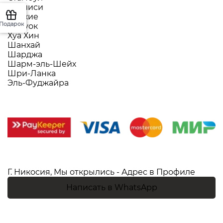
Тбилиси
Фетхие
Подарок
Фукуок
Хуа Хин
Шанхай
Шарджа
Шарм-эль-Шейх
Шри-Ланка
Эль-Фуджайра
Г. Никосия, Мы открылись - Адрес в Профиле
Написать в WhatsApp