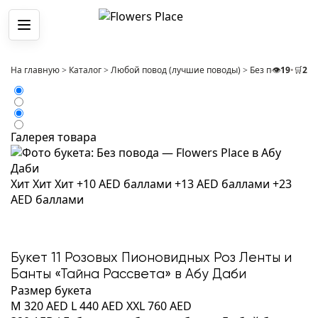
Меню
На главную
>
Каталог
>
Любой повод (лучшие поводы)
>
Без повода
👁️
19
•
🛒
>
2
Бу
Галерея товара
Хит
Хит
Хит
+10 AED баллами
+13 AED баллами
+23
AED баллами
Букет 11 Розовых Пионовидных Роз Ленты и
Банты «Тайна Рассвета» в Абу Даби
Размер букета
M
320 AED
L
440 AED
XXL
760 AED