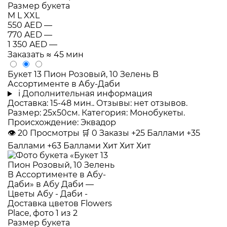
Размер букета
M
L
XXL
550 AED
—
770 AED
—
1 350 AED
—
Заказать
≈ 45 мин
Букет 13 Пион Розовый, 10 Зелень В
Ассортименте в Абу-Даби
i
Дополнительная информация
Доставка: 15-48 мин.. Отзывы: нет отзывов.
Размер: 25x50см. Категория: Монобукеты.
Происхождение: Эквадор
👁
20
Просмотры
🛒
0
Заказы
+25 Баллами
+35
Баллами
+63 Баллами
Хит
Хит
Хит
Размер букета