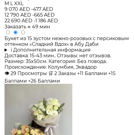
M
L
XXL
9 070 AED
-477 AED
12 790 AED
-665 AED
22 690 AED
-1 186 AED
Заказать
≈ 49 мин
Букет из 15 эустом нежно-розовых с персиковым
оттенком «Сладкий Вдох» в Абу Даби
i
Дополнительная информация
Доставка: 15-43 мин.. Отзывы: нет отзывов.
Размер: 35x50см. Категория: Без повода.
Происхождение: Колумбия, Эквадор
👁
29
Просмотры
🛒
2
Заказы
+11 Баллами
+15
Баллами
+26 Баллами