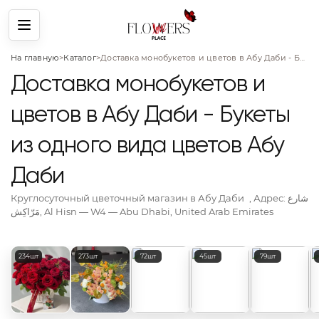
Меню
На главную
>
Каталог
>
Доставка монобукетов и цветов в Абу Даби - Букеты из одного вида цветов Абу Даби
Доставка монобукетов и
цветов в Абу Даби - Букеты
из одного вида цветов Абу
Даби
Круглосуточный цветочный магазин
в Абу Даби
, Адрес:
شارع
مَرّاكِش, Al Hisn — W4 — Abu Dhabi, United Arab Emirates
Популярные категории цветов
234шт
273шт
72шт
45шт
79шт