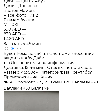
Размер букета
M
L
XXL
590 AED
—
830 AED
—
1 460 AED
—
Заказать
≈ 45 мин
Букет Ромашек 54 шт с лентами «Весенний
акцент» в Абу Даби
i
Дополнительная информация
Доставка: 15-46 мин.. Отзывы: нет отзывов.
Размер: 45x50см. Категория: На 1 сентября.
Происхождение: Кения
👁
36
Просмотры
🛒
2
Заказы
+20 Баллами
+28
Баллами
+50 Баллами