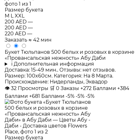
Размер букета
M
L
XXL
200 AED
—
200 AED
—
220 AED
—
Заказать
≈ 42 мин
Букет Тюльпанов 500 белых и розовых в корзине
«Провансальская нежность» Абу Даби
i
Дополнительная информация
Доставка: 15-49 мин.. Отзывы: нет отзывов.
Размер: 100x60см. Категория: На 8 Марта.
Происхождение: Нидерланды, Эквадор
👁
32
Просмотры
🛒
0
Заказы
+272 Баллами
+384
Баллами
+681 Баллами
-5%
-5%
-5%
Размер букета