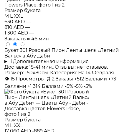
Размер букета
M
L
XXL
630 AED
—
810 AED
—
1 300 AED
—
Заказать
≈ 46 мин
Букет 301 Розовый Пион Ленты шелк «Летний
Вальс» в Абу Даби
i
Дополнительная информация
Доставка: 15-41 мин.. Отзывы: нет отзывов.
Размер: 150x80см. Категория: На 14 Февраля
👁
15
Просмотры
🛒
2
Заказы
+512 Баллами
+731
Баллами
+1 314 Баллами
-5%
-5%
-5%
Размер букета
M
L
XXL
17 060 AED
-889 AED