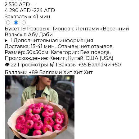
2 530 AED
—
4 290 AED
-224 AED
Заказать
≈ 41 мин
Букет 19 Розовых Пионов с Лентами «Весенний
Вальс» в Абу Даби
i
Дополнительная информация
Доставка: 15-41 мин.. Отзывы: нет отзывов.
Размер: 50x50см. Категория: Без повода.
Происхождение: Кения, Китай, США (USA)
👁
22
Просмотры
🛒
1
Заказы
+35 Баллами
+50
Баллами
+89 Баллами
Хит
Хит
Хит