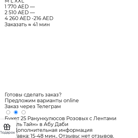
M
L
XXL
1 770 AED
—
2 510 AED
—
4 260 AED
-216 AED
Заказать
≈ 41 мин
Готовы сделать заказ?
Предложим варианты online
Заказ через Телеграм
Букет 25 Ранункулюсов Розовых с Лентами
«Вуаль Тайн» в Абу Даби
i
Дополнительная информация
Подарок
Доставка: 15-48 мин.. Отзывы: нет отзывов.