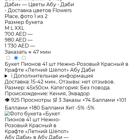
Размер букета
M
L
XXL
700 AED
—
980 AED
—
1 730 AED
—
Заказать
≈ 47 мин
Букет Пионов 41 шт Нежно-Розовый Красный в
Крафте «Летний Шёпот» Абу Даби
i
Дополнительная информация
Доставка: 15-42 мин.. Отзывы: нет отзывов.
Размер: 45x50см. Категория: Без повода.
Происхождение: Кения, Эквадор
👁
925
Просмотры
🛒
3
Заказы
+74 Баллами
+101
Баллами
+180 Баллами
Хит
-5%
-5%