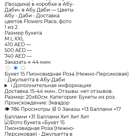
Размер букета
M
L
XXL
410 AED
—
500 AED
—
740 AED
—
Заказать
≈ 44 мин
Букет 15 Пионовидная Роза (Нежно-Персиковая)
- Джульетта в Абу-Даби
i
Дополнительная информация
Доставка: 15-44 мин.. Отзывы: нет отзывов.
Размер: 20x60см. Категория: Букеты из роз.
Происхождение: Эквадор
👁
786
Просмотры
🛒
0
Заказы
+13 Баллами
+17
Баллами
+31 Баллами
Хит
Хит
Хит