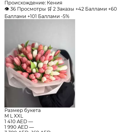
Происхождение: Кения
👁
36
Просмотры
🛒
2
Заказы
+42 Баллами
+60
Баллами
+101 Баллами
-5%
Размер букета
M
L
XXL
1 410 AED
—
1 990 AED
—