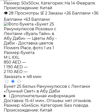
Размер: 50x50см. Категория: На 14 Февраля.
Происхождение: Китай
👁
28
Просмотры
🛒
2
Заказы
+26 Баллами
+36
Баллами
+63 Баллами
Размер букета
M
L
XXL
850 AED
—
1 190 AED
—
2 110 AED
—
Заказать
≈ 48 мин
Букет 25 Белых Ранункулюсов с Лентами
«Лунный Свет» в Абу Даби
i
Дополнительная информация
Доставка: 15-41 мин.. Отзывы: нет отзывов.
Размер: 45x45см. Категория: Без повода.
Происхождение: Китай