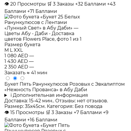
👁
20
Просмотры
🛒
3
Заказы
+32 Баллами
+43
Баллами
+71 Баллами
Размер букета
M
L
XXL
1 080 AED
—
1 430 AED
—
2 350 AED
—
Заказать
≈ 41 мин
Букет Пять Ранункулюсов Розовых с Эвкалиптом
«Нежность Прованса» в Абу Даби
i
Дополнительная информация
Доставка: 15-42 мин.. Отзывы: нет отзывов.
Размер: 35x45см. Категория: Без повода
👁
15
Просмотры
🛒
3
Заказы
+7 Баллами
+9
Баллами
+16 Баллами