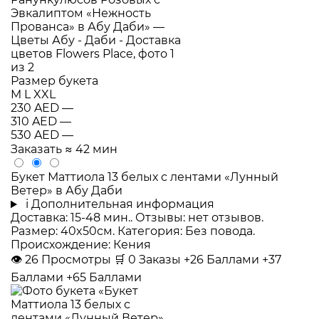
Размер букета
M
L
XXL
230 AED
—
310 AED
—
530 AED
—
Заказать
≈ 42 мин
Букет Маттиола 13 белых с лентами «Лунный
Ветер» в Абу Даби
i
Дополнительная информация
Доставка: 15-48 мин.. Отзывы: нет отзывов.
Размер: 40x50см. Категория: Без повода.
Происхождение: Кения
👁
26
Просмотры
🛒
0
Заказы
+26 Баллами
+37
Баллами
+65 Баллами