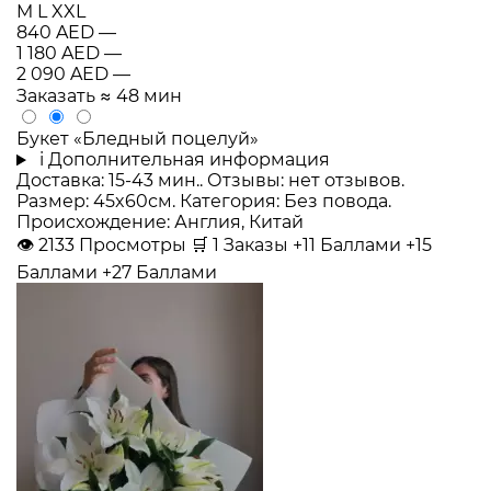
M
L
XXL
840 AED
—
1 180 AED
—
2 090 AED
—
Заказать
≈ 48 мин
Букет «Бледный поцелуй»
i
Дополнительная информация
Доставка: 15-43 мин.. Отзывы: нет отзывов.
Размер: 45x60см. Категория: Без повода.
Происхождение: Англия, Китай
👁
2133
Просмотры
🛒
1
Заказы
+11 Баллами
+15
Баллами
+27 Баллами