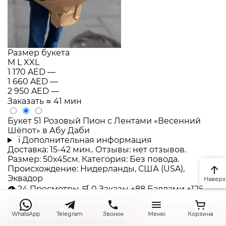
Размер букета
M
L
XXL
1 170 AED
—
1 660 AED
—
2 950 AED
—
Заказать
≈ 41 мин
Букет 51 Розовый Пион с Лентами «Весенний
Шёпот» в Абу Даби
i
Дополнительная информация
Доставка: 15-42 мин.. Отзывы: нет отзывов.
Размер: 50x45см. Категория: Без повода.
Происхождение: Нидерланды, США (USA),
Эквадор
Наверх
👁
24
Просмотры
🛒
0
Заказы
+88 Баллами
+125
Баллами
+224 Баллами
-5%
-5%
-5%
WhatsApp
Telegram
Звонок
Меню
Корзина