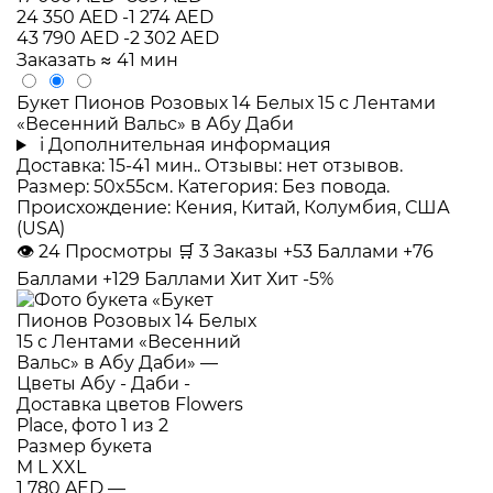
24 350 AED
-1 274 AED
43 790 AED
-2 302 AED
Заказать
≈ 41 мин
Букет Пионов Розовых 14 Белых 15 с Лентами
«Весенний Вальс» в Абу Даби
i
Дополнительная информация
Доставка: 15-41 мин.. Отзывы: нет отзывов.
Размер: 50x55см. Категория: Без повода.
Происхождение: Кения, Китай, Колумбия, США
(USA)
👁
24
Просмотры
🛒
3
Заказы
+53 Баллами
+76
Баллами
+129 Баллами
Хит
Хит
-5%
Размер букета
M
L
XXL
1 780 AED
—