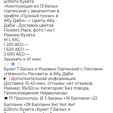
Размер букета
M
L
XXL
1 220 AED
—
1 620 AED
—
2 690 AED
—
Заказать
≈ 41 мин
Букет 7 Белых и Розовых Гортензий с Лентами
«Нежность Рассвета» в Абу Даби
i
Дополнительная информация
Доставка: 15-45 мин.. Отзывы: нет отзывов.
Размер: 35x50см. Категория: Без повода.
Происхождение: Нидерланды
👁
17
Просмотры
🛒
3
Заказы
+16 Баллами
+22
Баллами
+39 Баллами
Хит
Хит
Хит