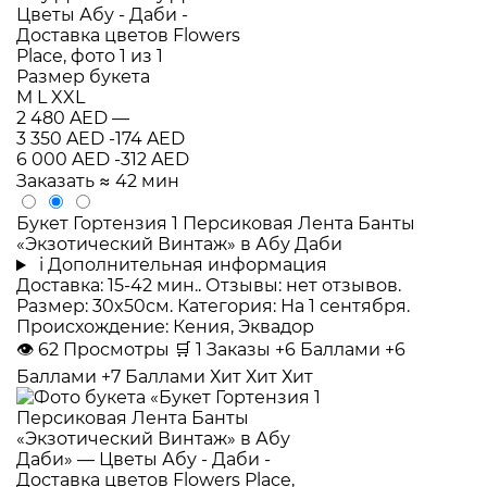
Размер букета
M
L
XXL
2 480 AED
—
3 350 AED
-174 AED
6 000 AED
-312 AED
Заказать
≈ 42 мин
Букет Гортензия 1 Персиковая Лента Банты
«Экзотический Винтаж» в Абу Даби
i
Дополнительная информация
Доставка: 15-42 мин.. Отзывы: нет отзывов.
Размер: 30x50см. Категория: На 1 сентября.
Происхождение: Кения, Эквадор
👁
62
Просмотры
🛒
1
Заказы
+6 Баллами
+6
Баллами
+7 Баллами
Хит
Хит
Хит