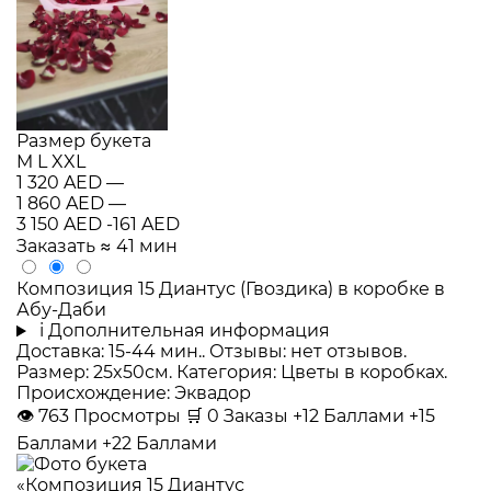
Размер букета
M
L
XXL
1 320 AED
—
1 860 AED
—
3 150 AED
-161 AED
Заказать
≈ 41 мин
Композиция 15 Диантус (Гвоздика) в коробке в
Абу-Даби
i
Дополнительная информация
Доставка: 15-44 мин.. Отзывы: нет отзывов.
Размер: 25x50см. Категория: Цветы в коробках.
Происхождение: Эквадор
👁
763
Просмотры
🛒
0
Заказы
+12 Баллами
+15
Баллами
+22 Баллами