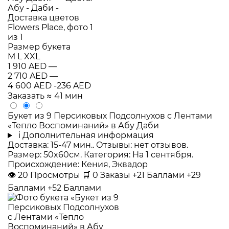
Размер букета
M
L
XXL
1 910 AED
—
2 710 AED
—
4 600 AED
-236 AED
Заказать
≈ 41 мин
Букет из 9 Персиковых Подсолнухов с Лентами
«Тепло Воспоминаний» в Абу Даби
i
Дополнительная информация
Доставка: 15-47 мин.. Отзывы: нет отзывов.
Размер: 50x60см. Категория: На 1 сентября.
Происхождение: Кения, Эквадор
👁
20
Просмотры
🛒
0
Заказы
+21 Баллами
+29
Баллами
+52 Баллами