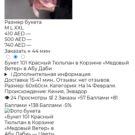
Размер букета
M
L
XXL
410 AED
—
500 AED
—
740 AED
—
Заказать
≈ 44 мин
Букет 101 Красный Тюльпан в Корзине «Медовый
Ветер» в Абу Даби
i
Дополнительная информация
Доставка: 15-41 мин.. Отзывы: нет отзывов.
Размер: 60x60см. Категория: На 14 Февраля.
Происхождение: Кения, Эквадор
👁
24
Просмотры
🛒
2
Заказы
+57 Баллами
+81
Баллами
+138 Баллами
-5%