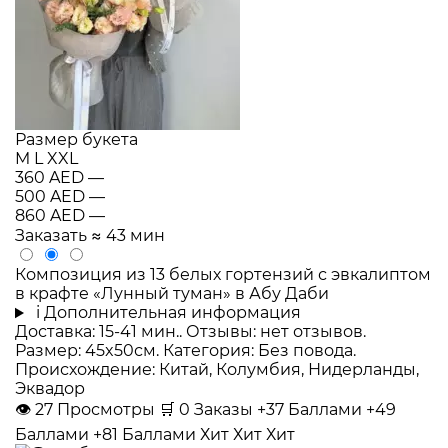
Размер букета
M
L
XXL
360 AED
—
500 AED
—
860 AED
—
Заказать
≈ 43 мин
Композиция из 13 белых гортензий с эвкалиптом
в крафте «Лунный туман» в Абу Даби
i
Дополнительная информация
Доставка: 15-41 мин.. Отзывы: нет отзывов.
Размер: 45x50см. Категория: Без повода.
Происхождение: Китай, Колумбия, Нидерланды,
Эквадор
👁
27
Просмотры
🛒
0
Заказы
+37 Баллами
+49
Баллами
+81 Баллами
Хит
Хит
Хит