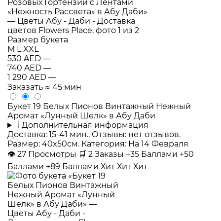
Размер букета
M
L
XXL
530 AED
—
740 AED
—
1 290 AED
—
Заказать
≈ 45 мин
Букет 19 Белых Пионов Винтажный Нежный
Аромат «Лунный Шелк» в Абу Даби
i
Дополнительная информация
Доставка: 15-41 мин.. Отзывы: нет отзывов.
Размер: 40x50см. Категория: На 14 Февраля
👁
27
Просмотры
🛒
2
Заказы
+35 Баллами
+50
Баллами
+89 Баллами
Хит
Хит
Хит