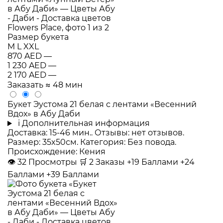
Размер букета
M
L
XXL
870 AED
—
1 230 AED
—
2 170 AED
—
Заказать
≈ 48 мин
Букет Эустома 21 белая с лентами «Весенний
Вдох» в Абу Даби
i
Дополнительная информация
Доставка: 15-46 мин.. Отзывы: нет отзывов.
Размер: 35x50см. Категория: Без повода.
Происхождение: Кения
👁
32
Просмотры
🛒
2
Заказы
+19 Баллами
+24
Баллами
+39 Баллами