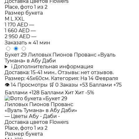
Размер букета
M
L
XXL
1 170 AED
—
1 660 AED
—
2 950 AED
—
Заказать
≈ 41 мин
Букет 29 Лиловых Пионов Прованс «Вуаль
Тумана» в Абу Даби
i
Дополнительная информация
Доставка: 15-41 мин.. Отзывы: нет отзывов.
Размер: 45x60см. Категория: На 14 Февраля
👁
14
Просмотры
🛒
0
Заказы
+53 Баллами
+75
Баллами
+128 Баллами
Хит
Хит
-5%
Размер букета