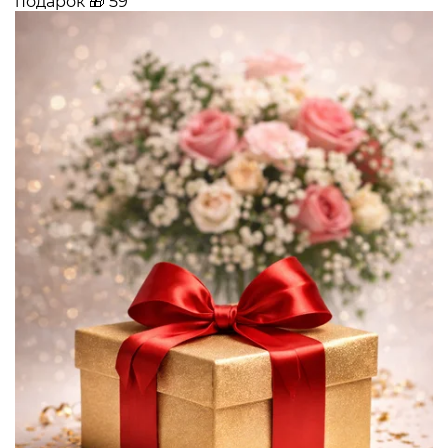
подарок
🎁
59