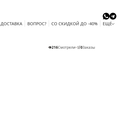
ДОСТАВКА
ВОПРОС?
СО СКИДКОЙ ДО -40%
ЕЩЁ
👁️
216
Смотрели
•
🛒
0
Заказы