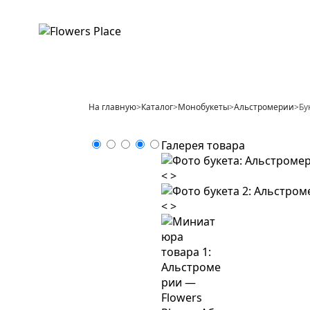
На главную
>
Каталог
>
Монобукеты
>
Альстромерии
>
Бу
Галерея товара
<
>
<
>