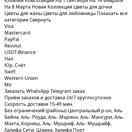
Юбилей
Композиции
На 1 сентября
На 14 Февраля
На 8 Марта
Новая Коллекция
Цветы для дочки
Цветы для жены
Цветы для любовницы
Показать все
категории
Свернуть
Visa
Mastercard
PayPal
Revolut
USDT-Binance
Нал
Юр. Счёт
Swift
Western Union
Mir
Заказать WhatsApp
Telegram заказ
Приём заказов и доставка
24/7
круглосуточно
Скорость доставки
15-49 мин.
Без ограничений (районы)
Центральный р-он, Аль-
Бейна, Аль- Роуда, Аль- Марина, Аль- Мансури, Аль-
Махта, Корниш, Аль- Мушриф, Аль- Мушрайф,
Халифа Сити, Шамка, Халифа Порт