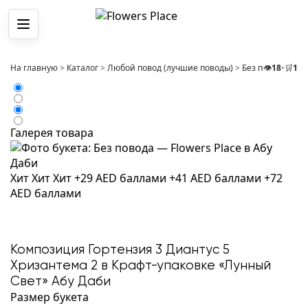
Меню
На главную
>
Каталог
>
Любой повод (лучшие поводы)
>
Без повода
👁️
18
•
🛒
>
1
Ко
Галерея товара
Хит
Хит
Хит
+29 AED баллами
+41 AED баллами
+72
AED баллами
Композиция Гортензия 3 Диантус 5
Хризантема 2 в Крафт-упаковке «Лунный
Свет» Абу Даби
Размер букета