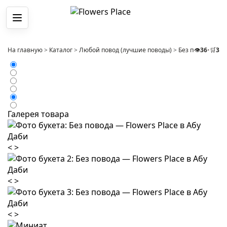
Меню
На главную
>
Каталог
>
Любой повод (лучшие поводы)
>
Без повода
👁️
36
•
🛒
>
3
Ко
Галерея товара
<
>
<
>
<
>