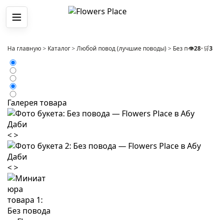
Меню
На главную
>
Каталог
>
Любой повод (лучшие поводы)
>
Без повода
👁️
28
•
🛒
>
3
Ко
Галерея товара
<
>
<
>