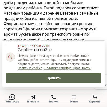
днём рождения, годовщиной свадьбы или
рождением ребёнка. Такой подарок соответствует
местным традициям дарения цветов на семейные
праздники без излишней помпезности.
Флористы отмечают: «Использование крепких
сортов из Эфиопии помогает сохранить форму и
аромат букета даже при транспортировке по
жаркому городу». Для продления свежести
рекомендуют ежедневно менять воду в корзине и
ВАША ПРИВАТНОСТЬ
избегать прямых солнечных лучей внутри
Cookies на сайте
помещения.
Flowers Place использует cookies для стабильной и
удобной работы сайта. Принимая уведомление, вы
подтверждаете, что ознакомились с документами:
Политика cookies
·
Политика конфиденциальности
Принять
Наверх
WhatsApp
Telegram
Звонок
Меню
Корзина