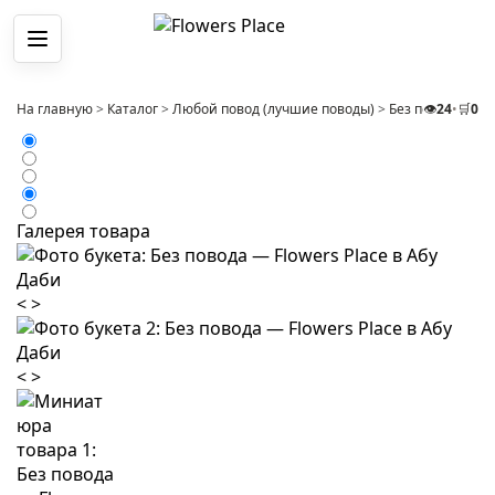
Меню
На главную
>
Каталог
>
Любой повод (лучшие поводы)
>
Без повода
👁️
24
•
🛒
>
0
Ко
Галерея товара
<
>
<
>