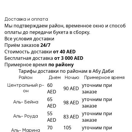
Доставка и оплата
Мы подтверждаем район, временное окно и способ
оплаты до передачи букета в сборку.
Все условия доставки
Приём заказов
24/7
Стоимость доставки
от 40 AED
Бесплатная доставка
от 3 000 AED
Примерное время
по району
Тарифы доставки по районам в Абу Даби
Район
Днём
Ночью
Примерное время
60
уточним при
Центральный р-
90 AED
AED
заказе
он
65
уточним при
98 AED
Аль- Бейна
AED
заказе
55
уточним при
83 AED
Аль- Роуда
AED
заказе
70
105
уточним при
Аль- Марина