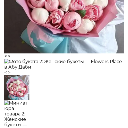
<
>
<
>