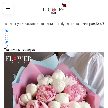
Меню
На главную
>
Каталог
>
Праздничные букеты
>
На 14 Февраля
👁️
22
>
•
Букет
🛒
3
Галерея товара