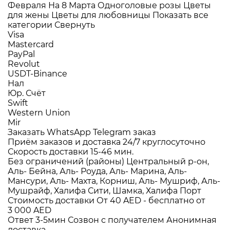
Февраля
На 8 Марта
Одноголовые розы
Цветы
для жены
Цветы для любовницы
Показать все
категории
Свернуть
Visa
Mastercard
PayPal
Revolut
USDT-Binance
Нал
Юр. Счёт
Swift
Western Union
Mir
Заказать WhatsApp
Telegram заказ
Приём заказов и доставка
24/7
круглосуточно
Скорость доставки
15-46 мин.
Без ограничений (районы)
Центральный р-он,
Аль- Бейна, Аль- Роуда, Аль- Марина, Аль-
Мансури, Аль- Махта, Корниш, Аль- Мушриф, Аль-
Мушрайф, Халифа Сити, Шамка, Халифа Порт
Стоимость доставки
От 40 AED -
бесплатно от
3 000 AED
Ответ 3-5мин
Созвон с получателем
Анонимная
доставка