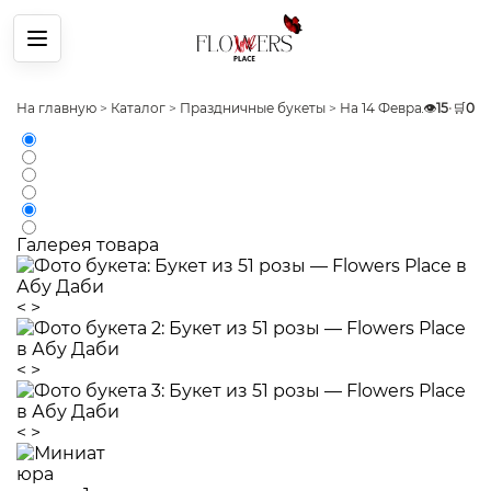
Меню
На главную
>
Каталог
>
Праздничные букеты
>
На 14 Февраля
👁️
15
>
•
Букет
🛒
0
Галерея товара
<
>
<
>
<
>