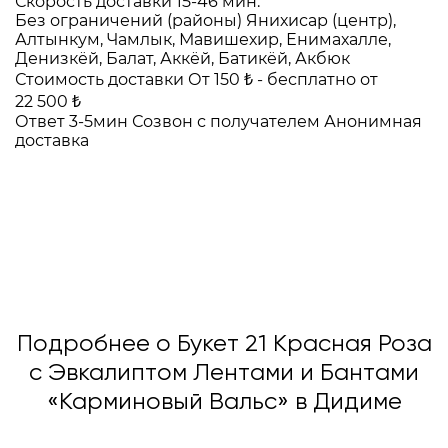
Скорость доставки
15-46 мин.
Без ограничений (районы)
Янихисар (центр),
Алтынкум, Чамлык, Мавишехир, Енимахалле,
Денизкёй, Балат, Аккёй, Батикёй, Акбюк
Стоимость доставки
От 150 ₺ -
бесплатно от
22 500 ₺
Ответ 3-5мин
Созвон с получателем
Анонимная
доставка
Подробнее о Букет 21 Красная Роза
с Эвкалиптом Лентами и Бантами
«Карминовый Вальс» в Дидиме