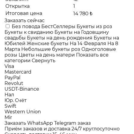
Открытка
1
Итоговая цена
14 780 ₺
Заказать сейчас
Без повода
БестСеллеры
Букеты из роз
Букеты к свиданию
Букеты на Годовщину
свадьбы
Букеты на день рождения
Букеты на
Юбилей
Женские букеты
На 14 Февраля
На 8
Марта
Небольшие букеты роз
Одноголовые
розы
Цветы на день матери
Показать все
категории
Свернуть
Visa
Mastercard
PayPal
Revolut
USDT-Binance
Нал
Юр. Счёт
Swift
Western Union
Mir
Заказать WhatsApp
Telegram заказ
Приём заказов и доставка
24/7
круглосуточно