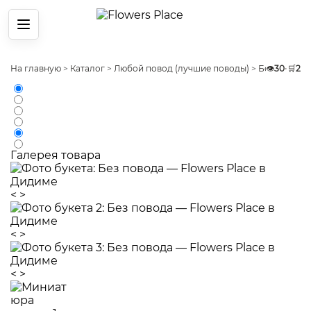
Меню
На главную
>
Каталог
>
Любой повод (лучшие поводы)
>
Без повода
👁️
30
•
🛒
2
Галерея товара
<
>
<
>
<
>