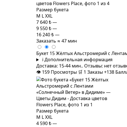
Размер букета
M
L
XXL
7 640 ₺
—
9 550 ₺
—
16 240 ₺
—
Заказать
≈ 47 мин
Букет 15 Жёлтых Альстромерий с Лента
i
Дополнительная информация
Доставка: 15-44 мин.. Отзывы: нет отзы
👁
159
Просмотры
🛒
1
Заказы
+138 Бал
Размер букета
M
L
XXL
4 590 ₺
—