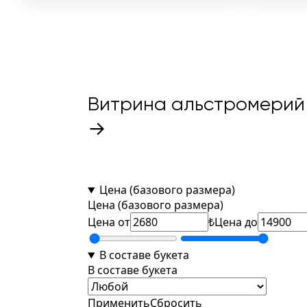
70шт
23шт
28шт
Витрина альстромерий 
→
Цена (базового размера)
Цена (базового размера)
Цена от
₺
Цена до
В составе букета
В составе букета
Применить
Сбросить