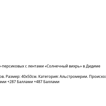
о-персиковых с лентами «Солнечный вихрь» в Дидиме
вов. Размер: 40x50см. Категория: Альстромерии. Происх
лами
+287 Баллами
+487 Баллами