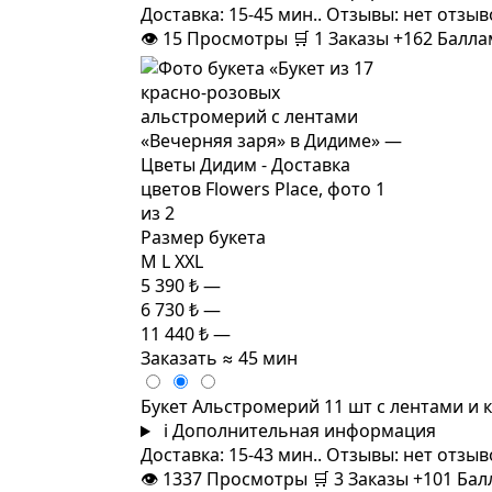
Доставка: 15-45 мин.. Отзывы: нет отзы
👁
15
Просмотры
🛒
1
Заказы
+162 Балл
Размер букета
M
L
XXL
5 390 ₺
—
6 730 ₺
—
11 440 ₺
—
Заказать
≈ 45 мин
Букет Альстромерий 11 шт с лентами и
i
Дополнительная информация
Доставка: 15-43 мин.. Отзывы: нет отзы
👁
1337
Просмотры
🛒
3
Заказы
+101 Ба