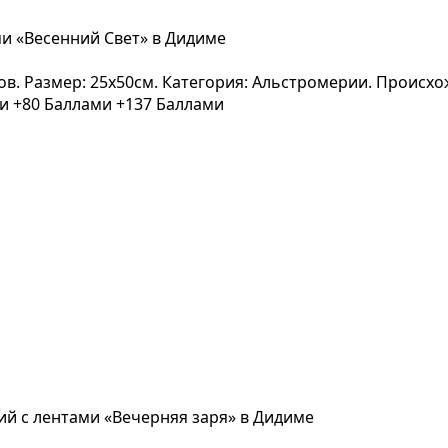
ми «Весенний Свет» в Дидиме
вов. Размер: 25x50см. Категория: Альстромерии. Происх
ми
+80 Баллами
+137 Баллами
ий с лентами «Вечерняя заря» в Дидиме